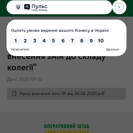
ДЕРЖЕКОІНСПЕКЦІЯ
Наказ Держекоінспекції від
04.06.2020 №191 "Про
внесення змін до складу
колегії"
Дата: 2020-09-03
Наказ внесення змін 191 від 04.06.2020.pdf