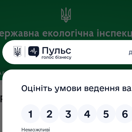
ержавна екологічна інспекц
України
Офіційний веб-портал Державної екологічної інспекції України
 БАЗА
ЗВ’ЯЗКИ ІЗ ГРОМАДСЬКІСТЮ ТА ЗМІ
ПУБЛІЧНА 
рік