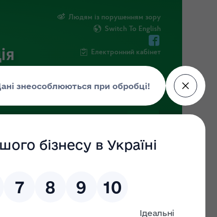
Людям із порушенням зору
Switch To English
ія
Електронний кабінет
ІНФОРМАЦІЯ
НОВИНИ
ШТАБ