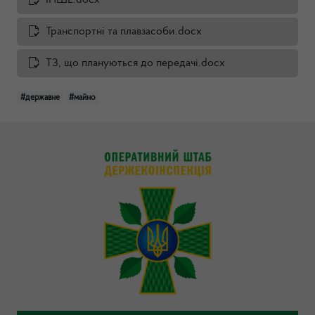
ІНШЕ.docx
Транспортні та плавзасоби.docx
ТЗ, що плануються до передачі.docx
#державне
#майно