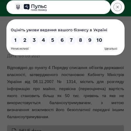
ДЕРЖЕКОІНСПЕКЦІЯ
Інформація про майно, яке
пропонується до передачі
Дата: 03.03.2021
Відповідно до пункту 4 Порядку списання об’єктів державної
власності, затвердженого постановою Кабінету Міністрів
України від 08.11.2007 № 1314, містить для розгляду
інформацію про майно, первісна (переоцінена) вартість
якого становить більш як 50 тис. гривень та яке не
використовується балансоутримувачем, з метою
визначення можливості його безоплатної передачі іншим
балансоутримувачам.