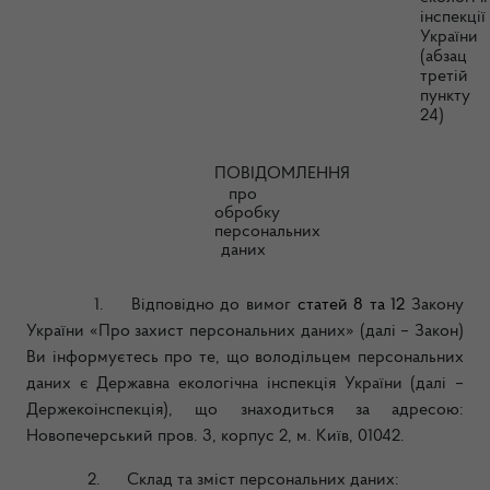
інспекції
України
(абзац
третій
пункту
24)
ПОВІДОМЛЕННЯ
про
обробку
персональних
даних
1.
Відповідно до вимог
статей 8 та 12
Закону
України «Про захист персональних даних» (далі – Закон)
Ви інформуєтесь про те, що володільцем персональних
даних є Державна екологічна інспекція України (далі –
Держекоінспекція), що знаходиться за адресою:
Новопечерський пров. 3, корпус 2, м. Київ, 01042.
2.
Склад та зміст персональних даних: