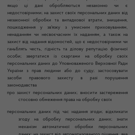
якщо ці дані обробляються незаконно чи є
недостовірними; на захист своїх персональних даних від
незаконної обробки та випадкової втрати, знищення,
пошкодження у зв'язку з умисним приховуванням,
ненаданням чи несвоєчасним їх наданням, а також на
захист від надання відомостей, що є недостовірними чи
ганьблять честь, гідність та ділову репутацію фізичної
особи; звертатися із скаргами на обробку своїх
персональних даних до Уповноваженого Верховної Ради
України з прав людини або до суду; застосовувати
засоби правового захисту в разі порушення
законодавства
про захист персональних даних; вносити застереження
стосовно обмеження права на обробку своїх
персональних даних під час надання згоди; відкликати
згоду на обробку персональних даних; знати
механізм автоматичної обробки персональних
даних; на захист від автоматизованого рішення, яке