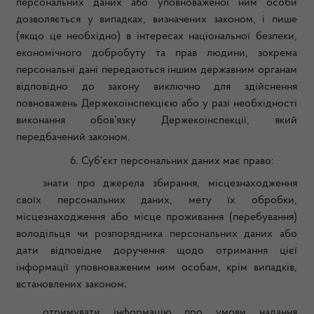
персональних даних a6o уповноваженої ним особи
дозволяється у випадках, визначених законом, i пише
(якщо це необхідно) в інтересах національної безпеки,
економічного добробуту та прав людини, зокрема
персональні дані передаються іншим державним органам
відповідно до закону виключно для здійснення
повноважень Держекоінспекцією або у разі необхідності
виконання обов’язку Держекоінспекції, який
передбачений законом.
6.
Суб’єкт персональних даних має право:
знати про джерела збирання, місцезнаходження
своїх персональних даних, мету їх обробки,
місцезнаходження або місце проживання (перебування)
володільця чи розпорядника персональних даних або
дати відповідне доручення щодо отримання цієї
інформації уповноваженим ним особам, крім випадків,
встановлених законом;
отримувати інформацію про умови надання