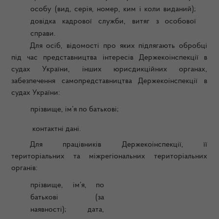
особу (вид, серія, номер, ким i коли виданий);
довідка кадрової служби, витяг з особової
справи.
Для осіб, відомості про яких підлягають обробці
під час представництва інтересів Держекоінспекції в
судах України, інших юрисдикційних органах,
забезпечення самопредставництва Держекоінспекції в
судах України:
прізвище, ім’я по батькові;
контактні дані.
Для працівників Держекоінспекції, її
територіальних та міжрегіональних територіальних
органів:
прізвище, ім’я, по
батькові (за
наявності); дата,