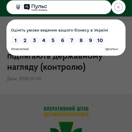
ДЕРЖЕКОІНСПЕКЦІЯ
Перелік суб'єктів
господарювання, що
підлягають державному
нагляду (контролю)
Дата: 2020-01-30