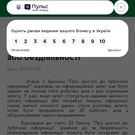
ДЕРЖЕКОІНСПЕКЦІЯ
Порядок оскарження рішень
розпорядника інформації
або бездіяльності
Дата: 2019-01-09
Згідно з Законом "Про доступ до публічної
інформації", відповідь на інформаційний запит має бути
надано не пізніше п'яти робочих днів з дня отримання
запиту. У разі, якщо запит стосується надання великого
обсягу інформації або потребує пошуку інформації
серед значної кількості даних, строк розгляду запиту
може бути продовжено до 20 робочих днів з
обґрунтуванням такого продовження.
Відповідно до статті 23 Закону "Про доступ до
публічної інформації", рішення, дії чи бездіяльність
розпорядників інформації можуть бути оскаржені до