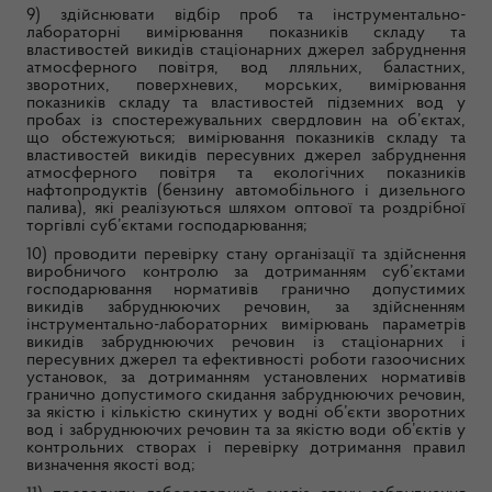
9) здійснювати відбір проб та інструментально-
лабораторні вимірювання показників складу та
властивостей викидів стаціонарних джерел забруднення
атмосферного повітря, вод лляльних, баластних,
зворотних, поверхневих, морських, вимірювання
показників складу та властивостей підземних вод у
пробах із спостережувальних свердловин на об’єктах,
що обстежуються; вимірювання показників складу та
властивостей викидів пересувних джерел забруднення
атмосферного повітря та екологічних показників
нафтопродуктів (бензину автомобільного і дизельного
палива), які реалізуються шляхом оптової та роздрібної
торгівлі суб’єктами господарювання;
10) проводити перевірку стану організації та здійснення
виробничого контролю за дотриманням суб’єктами
господарювання нормативів гранично допустимих
викидів забруднюючих речовин, за здійсненням
інструментально-лабораторних вимірювань параметрів
викидів забруднюючих речовин із стаціонарних і
пересувних джерел та ефективності роботи газоочисних
установок, за дотриманням установлених нормативів
гранично допустимого скидання забруднюючих речовин,
за якістю і кількістю скинутих у водні об’єкти зворотних
вод і забруднюючих речовин та за якістю води об’єктів у
контрольних створах і перевірку дотримання правил
визначення якості вод;