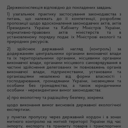
Держекоінспекція відповідно до покладених завдань:
1) узагальнює практику застосування законодавства з
питань, що належать до її компетенції, розробляє
пропозиції щодо вдосконалення законодавчих актів, актів
Президента України та Кабінету Міністрів України,
нормативно-правових актів міністерств та в
установленому порядку подає їх Міністрові екології та
природних ресурсів;
2) здійснює державний нагляд (контроль) за
додержанням центральними органами виконавчої влади
та їх територіальними органами, місцевими органами
виконавчої влади, органами місцевого самоврядування в
частині здійснення делегованих їм повноважень органів
виконавчої влади, підприємствами, установами та
організаціями незалежно від форми власності і
господарювання, громадянами України, іноземцями та
особами без громадянства, а також юридичними
особами - нерезидентами вимог законодавства:
а) про екологічну та радіаційну безпеку, зокрема:
щодо виконання вимог висновків державної екологічної
експертизи;
у пунктах пропуску через державний кордон і в зонах
митного контролю на митній території України під час
імпорту, експорту та транзиту товарів і транспортних