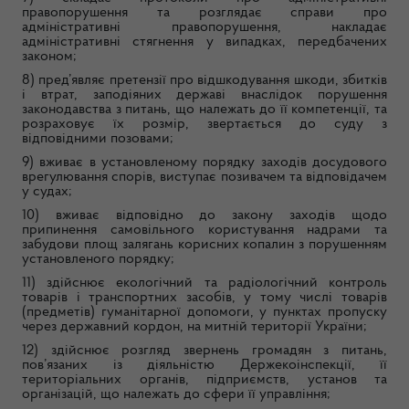
правопорушення та розглядає справи про
адміністративні правопорушення, накладає
адміністративні стягнення у випадках, передбачених
законом;
8) пред’являє претензії про відшкодування шкоди, збитків
і втрат, заподіяних державі внаслідок порушення
законодавства з питань, що належать до її компетенції, та
розраховує їх розмір, звертається до суду з
відповідними позовами;
9) вживає в установленому порядку заходів досудового
врегулювання спорів, виступає позивачем та відповідачем
у судах;
10) вживає відповідно до закону заходів щодо
припинення самовільного користування надрами та
забудови площ залягань корисних копалин з порушенням
установленого порядку;
11) здійснює екологічний та радіологічний контроль
товарів і транспортних засобів, у тому числі товарів
(предметів) гуманітарної допомоги, у пунктах пропуску
через державний кордон, на митній території України;
12) здійснює розгляд звернень громадян з питань,
пов’язаних із діяльністю Держекоінспекції, її
територіальних органів, підприємств, установ та
організацій, що належать до сфери її управління;