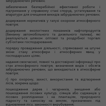
забруднюючих речовин;
забезпечення безперебійної ефективної роботи і
підтримання у справному стані споруд, устаткування та
апаратури для очищення викидів забруднюючих речовин;
додержання нормативів у галузі охорони атмосферного
повітря;
додержання екологічних показників нафтопродуктів
(бензину автомобільного та дизельного палива), які
реалізуються шляхом оптової та роздрібної торгівлі
суб’єктами господарювання;
порядку провадження діяльності, спрямованої на штучні
зміни стану атмосфери і атмосферних явищ у
господарських цілях;
надання своєчасної, повної та достовірної інформації про
стан атмосферного повітря, визначення видів і обсягів
забруднюючих речовин, що викидаються в атмосферне
повітря;
ґ) про охорону, захист, використання та відтворення
лісів, зокрема щодо:
пошкодження дерев і чагарників, знищення або
пошкодження лісових культур, сіянців або саджанців у
лісових розплідниках і на плантаціях, природного
підросту та самосіву на землях, призначених під
відновлення лісу, законності вирубування;