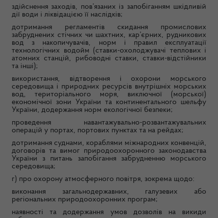
здійснення заходів, пов’язаних із запобіганням шкідливій
дії води і ліквідацією її наслідків;
дотримання регламентів скидання промислових
забруднених стічних чи шахтних, кар’єрних, рудникових
вод з накопичувачів, норм і правил експлуатації
технологічних водойм (ставки-охолоджувачі теплових і
атомних станцій, рибоводні ставки, ставки-відстійники
та інші);
використання, відтворення і охорони морського
середовища і природних ресурсів внутрішніх морських
вод, територіального моря, виключної (морської)
економічної зони України та континентального шельфу
України, додержання норм екологічної безпеки;
проведення навантажувально-розвантажувальних
операцій у портах, портових пунктах та на рейдах;
дотримання суднами, кораблями міжнародних конвенцій,
договорів та вимог природоохоронного законодавства
України з питань запобігання забрудненню морського
середовища;
г) про охорону атмосферного повітря, зокрема щодо:
виконання загальнодержавних, галузевих або
регіональних природоохоронних програм;
наявності та додержання умов дозволів на викиди