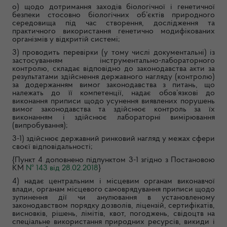
о) щодо дотримання заходів біологічної і генетичної
безпеки стосовно біологічних об’єктів природного
середовища під час створення, дослідження та
практичного використання генетично модифікованих
організмів у відкритій системі;
3) проводить перевірки (у тому числі документальні) із
застосуванням інструментально-лабораторного
контролю, складає відповідно до законодавства акти за
результатами здійснення державного нагляду (контролю)
за додержанням вимог законодавства з питань, що
належать до її компетенції, надає обов’язкові до
виконання приписи щодо усунення виявлених порушень
вимог законодавства та здійснює контроль за їх
виконанням і здійснює лабораторні вимірювання
(випробування);
3-1) здійснює державний ринковий нагляд у межах сфери
своєї відповідальності;
{Пункт 4 доповнено підпунктом 3-1 згідно з Постановою
КМ
№ 143 від 28.02.2018
}
4) надає центральним і місцевим органам виконавчої
влади, органам місцевого самоврядування приписи щодо
зупинення дії чи анулювання в установленому
законодавством порядку дозволів, ліцензій, сертифікатів,
висновків, рішень, лімітів, квот, погоджень, свідоцтв на
спеціальне використання природних ресурсів, викиди і