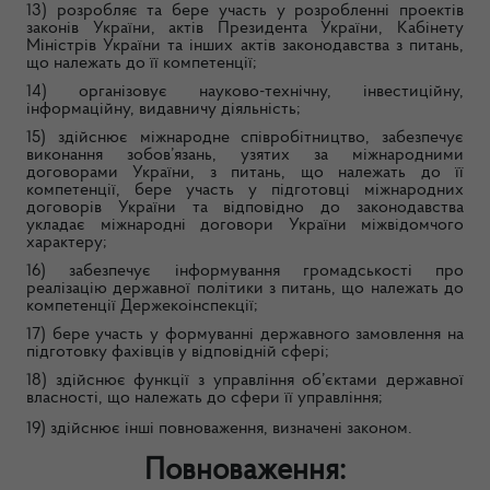
13) розробляє та бере участь у розробленні проектів
законів України, актів Президента України, Кабінету
Міністрів України та інших актів законодавства з питань,
що належать до її компетенції;
14) організовує науково-технічну, інвестиційну,
інформаційну, видавничу діяльність;
15) здійснює міжнародне співробітництво, забезпечує
виконання зобов’язань, узятих за міжнародними
договорами України, з питань, що належать до її
компетенції, бере участь у підготовці міжнародних
договорів України та відповідно до законодавства
укладає міжнародні договори України міжвідомчого
характеру;
16) забезпечує інформування громадськості про
реалізацію державної політики з питань, що належать до
компетенції Держекоінспекції;
17) бере участь у формуванні державного замовлення на
підготовку фахівців у відповідній сфері;
18) здійснює функції з управління об’єктами державної
власності, що належать до сфери її управління;
19) здійснює інші повноваження, визначені законом.
Повноваження: