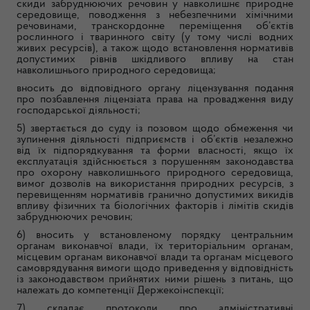
скиди забруднюючих речовин у навколишнє природне
середовище, поводження з небезпечними хімічними
речовинами, транскордонне переміщення об’єктів
рослинного і тваринного світу (у тому числі водних
живих ресурсів), а також щодо встановлення нормативів
допустимих рівнів шкідливого впливу на стан
навколишнього природного середовища;
вносить до відповідного органу ліцензування подання
про позбавлення ліцензіата права на провадження виду
господарської діяльності;
5) звертається до суду із позовом щодо обмеження чи
зупинення діяльності підприємств і об’єктів незалежно
від їх підпорядкування та форми власності, якщо їх
експлуатація здійснюється з порушенням законодавства
про охорону навколишнього природного середовища,
вимог дозволів на використання природних ресурсів, з
перевищенням нормативів гранично допустимих викидів
впливу фізичних та біологічних факторів і лімітів скидів
забруднюючих речовин;
6) вносить у встановленому порядку центральним
органам виконавчої влади, їх територіальним органам,
місцевим органам виконавчої влади та органам місцевого
самоврядування вимоги щодо приведення у відповідність
із законодавством прийнятих ними рішень з питань, що
належать до компетенції Держекоінспекції;
7) складає протоколи про адміністративні