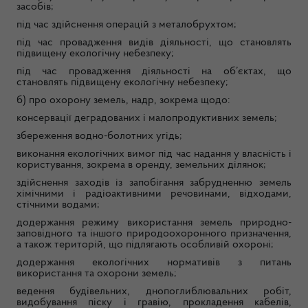
засобів;
під час здійснення операцій з металобрухтом;
під час провадження видів діяльності, що становлять
підвищену екологічну небезпеку;
під час провадження діяльності на об’єктах, що
становлять підвищену екологічну небезпеку;
б) про охорону земель, надр, зокрема щодо:
консервації деградованих і малопродуктивних земель;
збереження водно-болотних угідь;
виконання екологічних вимог під час надання у власність і
користування, зокрема в оренду, земельних ділянок;
здійснення заходів із запобігання забрудненню земель
хімічними і радіоактивними речовинами, відходами,
стічними водами;
додержання режиму використання земель природно-
заповідного та іншого природоохоронного призначення,
а також територій, що підлягають особливій охороні;
додержання екологічних нормативів з питань
використання та охорони земель;
ведення будівельних, днопоглиблювальних робіт,
видобування піску і гравію, прокладення кабелів,