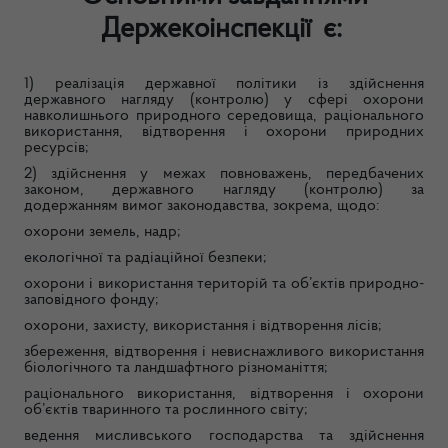
Держекоінспекції є
:
1) реалізація державної політики із здійснення
державного нагляду (контролю) у сфері охорони
навколишнього природного середовища, раціонального
використання, відтворення і охорони природних
ресурсів;
2) здійснення у межах повноважень, передбачених
законом, державного нагляду (контролю) за
додержанням вимог законодавства, зокрема, щодо:
охорони земель, надр;
екологічної та радіаційної безпеки;
охорони і використання територій та об’єктів природно-
заповідного фонду;
охорони, захисту, використання і відтворення лісів;
збереження, відтворення і невиснажливого використання
біологічного та ландшафтного різноманіття;
раціонального використання, відтворення і охорони
об’єктів тваринного та рослинного світу;
ведення мисливського господарства та здійснення