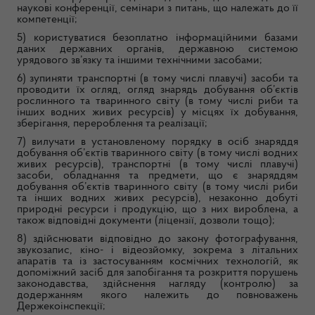
наукові конференції, семінари з питань, що належать до її
компетенції;
5) користуватися безоплатно інформаційними базами
даних державних органів, державною системою
урядового зв’язку та іншими технічними засобами;
6) зупиняти транспортні (в тому числі плавучі) засоби та
проводити їх огляд, огляд знарядь добування об’єктів
рослинного та тваринного світу (в тому числі риби та
інших водних живих ресурсів) у місцях їх добування,
зберігання, перероблення та реалізації;
7) вилучати в установленому порядку в осіб знаряддя
добування об’єктів тваринного світу (в тому числі водних
живих ресурсів), транспортні (в тому числі плавучі)
засоби, обладнання та предмети, що є знаряддям
добування об’єктів тваринного світу (в тому числі риби
та інших водних живих ресурсів), незаконно добуті
природні ресурси і продукцію, що з них вироблена, а
також відповідні документи (ліцензії, дозволи тощо);
8) здійснювати відповідно до закону фотографування,
звукозапис, кіно- і відеозйомку, зокрема з літальних
апаратів та із застосуванням космічних технологій, як
допоміжний засіб для запобігання та розкриття порушень
законодавства, здійснення нагляду (контролю) за
додержанням якого належить до повноважень
Держекоінспекції;