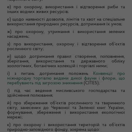
е) про охорону, використання і відтворення риби та
інших водних живих ресурсів;
є) щодо наявності дозволів, лімітів та квот на спеціальне
використання природних ресурсів, дотримання їх умов;
ж) про охорону, утримання і використання зелених
насаджень;
з) про використання, охорону і відтворення об’єктів
рослинного світу;
и) щодо дотримання правил створення, поповнення,
зберігання, використання та державного обліку
зоологічних, ботанічних колекцій і торгівлі ними;
і) з питань дотримання положень
Конвенції про
міжнародну торгівлю видами дикої фауни і флори, що
перебувають під загрозою зникнення
(CITES);
ї) під час ведення мисливського господарства та
здійснення полювання;
й) про збереження об’єктів рослинного та тваринного
світу, занесених до Червоної та Зеленої книг України,
формування, збереження і використання екологічної
мережі;
к) про охорону і використання територій та об’єктів
природно-заповідного фонду, зокрема щодо: