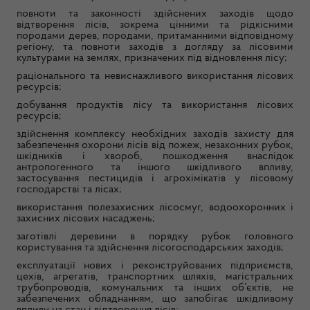
повноти та законності здійснених заходів щодо
відтворення лісів, зокрема цінними та рідкісними
породами дерев, породами, притаманними відповідному
регіону, та повноти заходів з догляду за лісовими
культурами на землях, призначених під відновлення лісу;
раціонального та невиснажливого використання лісових
ресурсів;
добування продуктів лісу та використання лісових
ресурсів;
здійснення комплексу необхідних заходів захисту для
забезпечення охорони лісів від пожеж, незаконних рубок,
шкідників і хвороб, пошкодження внаслідок
антропогенного та іншого шкідливого впливу,
застосування пестицидів і агрохімікатів у лісовому
господарстві та лісах;
використання полезахисних лісосмуг, водоохоронних і
захисних лісових насаджень;
заготівлі деревини в порядку рубок головного
користування та здійснення лісогосподарських заходів;
експлуатації нових і реконструйованих підприємств,
цехів, агрегатів, транспортних шляхів, магістральних
трубопроводів, комунальних та інших об’єктів, не
забезпечених обладнанням, що запобігає шкідливому
впливу на стан і відтворення лісів;