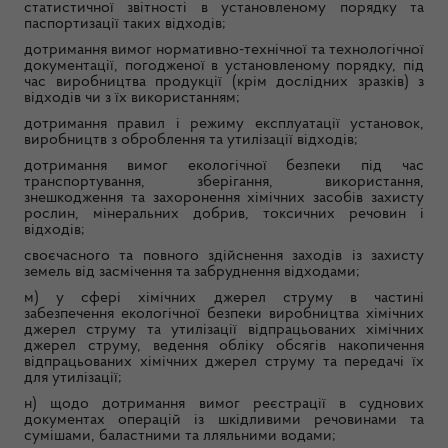
статистичної звітності в установленому порядку та
паспортизації таких відходів;
дотримання вимог нормативно-технічної та технологічної
документації, погодженої в установленому порядку, під
час виробництва продукції (крім дослідних зразків) з
відходів чи з їх використанням;
дотримання правил і режиму експлуатації установок,
виробництв з оброблення та утилізації відходів;
дотримання вимог екологічної безпеки під час
транспортування, зберігання, використання,
знешкодження та захоронення хімічних засобів захисту
рослин, мінеральних добрив, токсичних речовин і
відходів;
своєчасного та повного здійснення заходів із захисту
земель від засмічення та забруднення відходами;
м) у сфері хімічних джерел струму в частині
забезпечення екологічної безпеки виробництва хімічних
джерел струму та утилізації відпрацьованих хімічних
джерел струму, ведення обліку обсягів накопичення
відпрацьованих хімічних джерел струму та передачі їх
для утилізації;
н) щодо дотримання вимог реєстрації в суднових
документах операцій із шкідливими речовинами та
сумішами, баластними та лляльними водами;