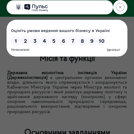
ДЕРЖЕКОІНСПЕКЦІЯ
Мета діяльності
Дата: 2018-12-25
Місія
та функції
Державна екологічна інспекція України
(Держекоінспекція
)
є центральним органом виконавчої
влади, діяльність якого спрямовується і координується
Кабінетом Міністрів України через Міністра екології та
природних ресурсів і який реалізує державну політику із
здійснення державного нагляду (контролю) у сфері
охорони навколишнього природного середовища,
раціонального використання, відтворення і охорони
природних ресурсів.
Основними завданнями