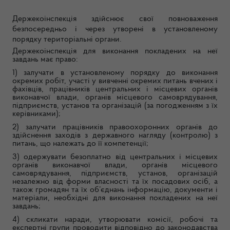
Д
ержекоінспекція здійснює свої повноваження
безпосередньо і через утворені в установленому
порядку територіальні органи.
Держекоінспекція для виконання покладених на неї
завдань має право:
1) залучати в установленому порядку до виконання
окремих робіт, участі у вивченні окремих питань вчених і
фахівців, працівників центральних і місцевих органів
виконавчої влади, органів місцевого самоврядування,
підприємств, установ та організацій (за погодженням з їх
керівниками);
2) залучати працівників правоохоронних органів до
здійснення заходів з державного нагляду (контролю) з
питань, що належать до її компетенції;
3) одержувати безоплатно від центральних і місцевих
органів виконавчої влади, органів місцевого
самоврядування, підприємств, установ, організацій
незалежно від форми власності та їх посадових осіб, а
також громадян та їх об’єднань інформацію, документи і
матеріали, необхідні для виконання покладених на неї
завдань;
4) скликати наради, утворювати комісії, робочі та
експертні групи проводити відповідно до законодавства