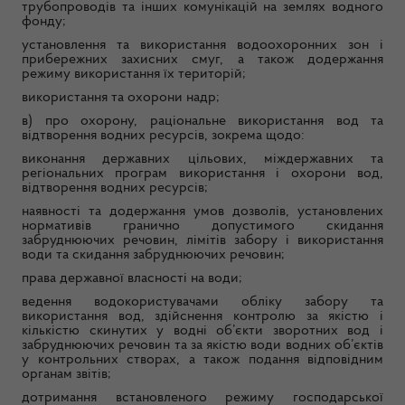
трубопроводів та інших комунікацій на землях водного
фонду;
установлення та використання водоохоронних зон і
прибережних захисних смуг, а також додержання
режиму використання їх територій;
використання та охорони надр;
в) про охорону, раціональне використання вод та
відтворення водних ресурсів, зокрема щодо:
виконання державних цільових, міждержавних та
регіональних програм використання і охорони вод,
відтворення водних ресурсів;
наявності та додержання умов дозволів, установлених
нормативів гранично допустимого скидання
забруднюючих речовин, лімітів забору і використання
води та скидання забруднюючих речовин;
права державної власності на води;
ведення водокористувачами обліку забору та
використання вод, здійснення контролю за якістю і
кількістю скинутих у водні об’єкти зворотних вод і
забруднюючих речовин та за якістю води водних об’єктів
у контрольних створах, а також подання відповідним
органам звітів;
дотримання встановленого режиму господарської