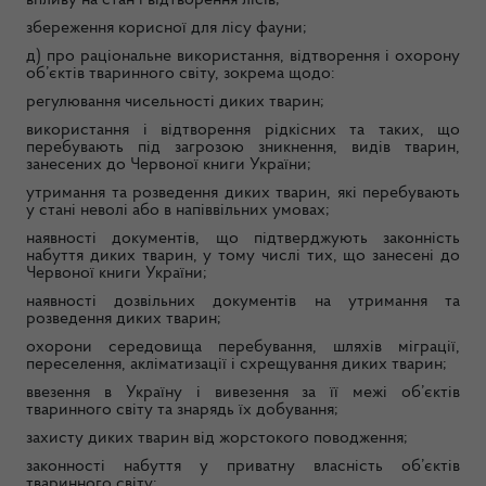
збереження корисної для лісу фауни;
д) про раціональне використання, відтворення і охорону
об’єктів тваринного світу, зокрема щодо:
регулювання чисельності диких тварин;
використання і відтворення рідкісних та таких, що
перебувають під загрозою зникнення, видів тварин,
занесених до Червоної книги України;
утримання та розведення диких тварин, які перебувають
у стані неволі або в напіввільних умовах;
наявності документів, що підтверджують законність
набуття диких тварин, у тому числі тих, що занесені до
Червоної книги України;
наявності дозвільних документів на утримання та
розведення диких тварин;
охорони середовища перебування, шляхів міграції,
переселення, акліматизації і схрещування диких тварин;
ввезення в Україну і вивезення за її межі об’єктів
тваринного світу та знарядь їх добування;
захисту диких тварин від жорстокого поводження;
законності набуття у приватну власність об’єктів
тваринного світу;