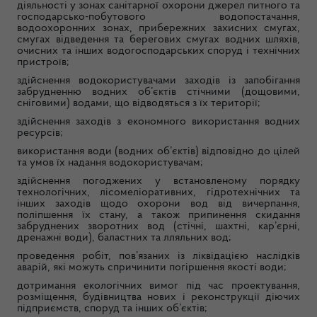
діяльності у зонах санітарної охорони джерел питного та
господарсько-побутового водопостачання,
водоохоронних зонах, прибережних захисних смугах,
смугах відведення та берегових смугах водних шляхів,
очисних та інших водогосподарських споруд і технічних
пристроїв;
здійснення водокористувачами заходів із запобігання
забрудненню водних об’єктів стічними (дощовими,
сніговими) водами, що відводяться з їх території;
здійснення заходів з економного використання водних
ресурсів;
використання води (водних об’єктів) відповідно до цілей
та умов їх надання водокористувачам;
здійснення погоджених у встановленому порядку
технологічних, лісомеліоративних, гідротехнічних та
інших заходів щодо охорони вод від вичерпання,
поліпшення їх стану, а також припинення скидання
забруднених зворотних вод (стічні, шахтні, кар’єрні,
дренажні води), баластних та лляльних вод;
проведення робіт, пов’язаних із ліквідацією наслідків
аварій, які можуть спричинити погіршення якості води;
дотримання екологічних вимог під час проектування,
розміщення, будівництва нових і реконструкції діючих
підприємств, споруд та інших об’єктів;