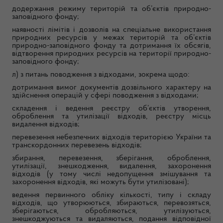
додержання режиму територій та об’єктів природно-
заповідного фонду;
наявності лімітів і дозволів на спеціальне використання
природних ресурсів у межах територій та об’єктів
природно-заповідного фонду та дотримання їх обсягів,
відтворення природних ресурсів на території природно-
заповідного фонду;
л) з питань поводження з відходами, зокрема щодо:
дотримання вимог документів дозвільного характеру на
здійснення операцій у сфері поводження з відходами;
складення і ведення реєстру об’єктів утворення,
оброблення та утилізації відходів, реєстру місць
видалення відходів;
перевезення небезпечних відходів територією України та
транскордонних перевезень відходів;
збирання, перевезення, зберігання, оброблення,
утилізації, знешкодження, видалення, захоронення
відходів (у тому числі недопущення змішування та
захоронення відходів, які можуть бути утилізовані);
ведення первинного обліку кількості, типу і складу
відходів, що утворюються, збираються, перевозяться,
зберігаються, обробляються, утилізуються,
знешкоджуються та видаляються, подання відповідної