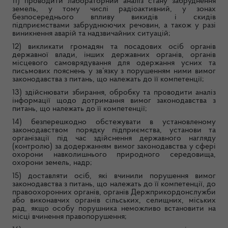
11) проводити лабораторний аналіз стану забруднення
земель, у тому числі радіоактивний, у зонах
безпосереднього впливу викидів і скидів
підприємствами забруднюючих речовин, а також у разі
виникнення аварій та надзвичайних ситуацій;
12) викликати громадян та посадових осіб органів
державної влади, інших державних органів, органів
місцевого самоврядування для одержання усних та
письмових пояснень у зв’язку з порушенням ними вимог
законодавства з питань, що належать до її компетенції;
13) здійснювати збирання, обробку та проводити аналіз
інформації щодо дотримання вимог законодавства з
питань, що належать до її компетенції;
14) безперешкодно обстежувати в установленому
законодавством порядку підприємства, установи та
організації під час здійснення державного нагляду
(контролю) за додержанням вимог законодавства у сфері
охорони навколишнього природного середовища,
охорони земель, надр;
15) доставляти осіб, які вчинили порушення вимог
законодавства з питань, що належать до її компетенції, до
правоохоронних органів, органів Держприкордонслужби
або виконавчих органів сільських, селищних, міських
рад, якщо особу порушника неможливо встановити на
місці вчинення правопорушення;