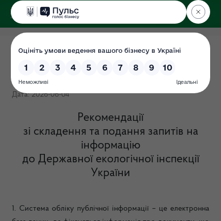
ДЕРЖЕКОІНСПЕКЦІЯ
Порядок складання та
надання запитів
Дата: 2026-06-04
Рекомендації
зі складення та подання запитів на
інформацію
до Державної екологічної інспекції
України
1. Система обліку публічної інформації – це електронна