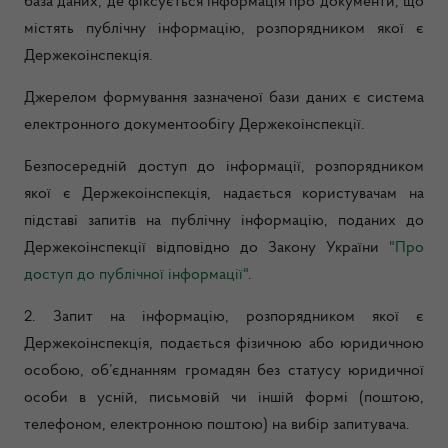
база даних, де фіксується інформація про документи, що
містять публічну інформацію, розпорядником якої є
Держекоінспекція.
Джерелом формування зазначеної бази даних є система
електронного документообігу Держекоінспекції.
Безпосередній доступ до інформації, розпорядником
якої є Держекоінспекція, надається користувачам на
підставі запитів на публічну інформацію, поданих до
Держекоінспекції відповідно до Закону України
"Про
доступ до публічної інформації"
.
2. Запит на інформацію, розпорядником якої є
Держекоінспекція, подається фізичною або юридичною
особою, об’єднанням громадян без статусу юридичної
особи
в усній, письмовій чи іншій формі (поштою,
телефоном, електронною поштою) на вибір запитувача.