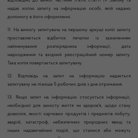
відповідно до вимог частини п’ятої статті 19 Закону та
надає копію запиту на інформацію особі, якій надано
допомогу в його оформленні.
11. На вимогу запитувача на першому аркуші копії запиту
проставляється відбиток печатки із зазначенням
найменування розпорядника інформації, дата
надходження та вхідний реєстраційний номер запиту.
Така копія повертається запитувачу.
12. Відповідь на запит на інформацію надається
запитувачу не пізніше 5 робочих днів з дня отримання.
13. Якщо запит на інформацію стосується інформації,
необхідної для захисту життя чи здоров'я, щодо стану
довкілля, якості харчових продуктів і предметів побуту,
аварій, катастроф, небезпечних природних явищ та
інших надзвичайних подій, що сталися або можуть