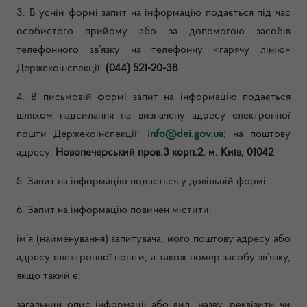
3. В усній формі запит на інформацію подається під час
особистого прийому або за допомогою засобів
телефонного зв’язку на телефонну «гарячу лінію»
Держекоінспекції:
(044) 521-20-38
.
4. В письмовій формі запит на інформацію подається
шляхом надсилання
на визначену адресу електронної
пошти Держекоінспекції:
info@dei.gov.ua
;
на поштову
адресу:
Новопечерський пров.3 корп.2, м. Київ, 01042
.
5. Запит на інформацію подається у довільній формі.
6. Запит на інформацію повинен містити:
ім’я (найменування) запитувача, його поштову адресу або
адресу електронної пошти, а також номер засобу зв’язку,
якщо такий є;
загальний опис інформації або вид, назву, реквізити чи