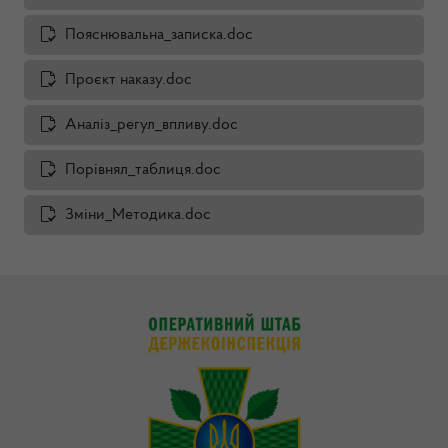
Пояснювальна_записка.doc
Проєкт наказу.doc
Аналіз_регул_впливу.doc
Порiвнял_таблиця.doc
Зміни_Методика.doc