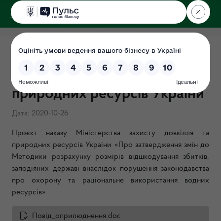
ДЕРЖЕКОІНСПЕКЦІЯ
Проєкт наказу Міністерства
захисту довкілля та
природних ресурсів України
Дата: 2020-10-26
Проєкт наказу Міністерства захисту довкілля та
природних ресурсів України «Про затвердження змін до
Методики розрахунку розмірів відшкодування збитків,
заподіяних державі внаслідок порушення законодавства
про охорону та раціональне використання водних
ресурсів»
Повiд_оприлюднення.doc