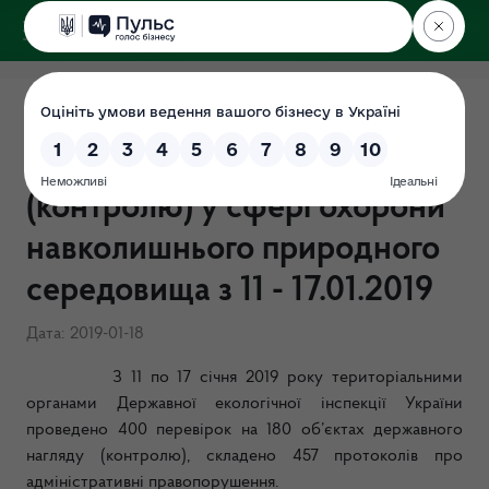
ДЕРЖЕКОІНСПЕКЦІЯ
Результати здійснення
державного нагляду
(контролю) у сфері охорони
навколишнього природного
середовища з 11 - 17.01.2019
Дата: 2019-01-18
З 11 по 17 січня 2019 року територіальними
органами Державної екологічної інспекції України
проведено
400
перевір
о
к на 180 об’єктах державного
нагляду (контролю), складено 457 протоколів про
адміністративні правопорушення.