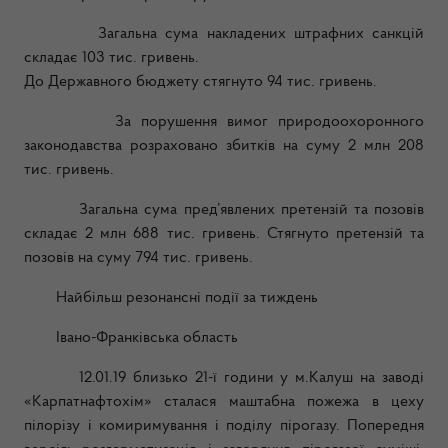
Загальна сума накладених штрафних санкцій
складає
103
тис. гривень.
До Державного бюджету стягнуто
94
тис. гривень.
За порушення вимог природоохоронного
законодавства розраховано збитків на суму 2 млн 208
тис. гривень.
Загальна сума пред’явлених претензій та позовів
складає 2 млн 688 тис. гривень. Стягнуто претензій та
позовів на суму 794 тис. гривень.
Найбільш резонансні події за тиждень
Івано-Франківська область
12.01.19 близько 21-ї години у м.Калуш на заводі
«Карпатнафтохім» сталася маштабна пожежа в цеху
пілорізу і комиримування і поділу пірогазу. Попередня