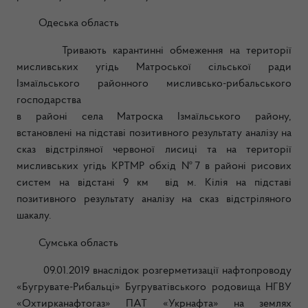
Одеська область
Тривають карантинні обмеження на території
мисливських угідь Матроської сільської ради
Ізмаїльського районного мисливсько-рибальського
господарства
в районі села Матроска Ізмаїльського району,
встановлені на підставі позитивного результату аналізу на
сказ відстріляної червоної лисиці та на території
мисливських угідь КРТМР обхід №7 в районі рисових
систем на відстані 9 км від м. Кілія на підставі
позитивного результату аналізу на сказ відстріляного
шакалу.
Сумська область
09.01.2019 внаслідок розгерметизації нафтопроводу
«Бугрувате-Рибальці» Бугруватівського родовища НГВУ
«Охтирканафтогаз» ПАТ «Укрнафта» на землях