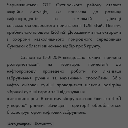
Чернеччинської ОТГ Охтирського району сталася
аварійна ситуація, яка призвела до розливу
нафтопродуктів на земельній ділянці
сільськогосподарського призначення ТОВ «Райз Північ»,
приблизною площею 1260 м2. Державними інспекторами
з охорони навколишнього природного середовища
Сумської області здійснено відбір проб ґрунту.
Станом на 15.01.2019 ліквідовано технічні причини
розгерметизації; на території, прилеглій до
нафтопроводу, проведено роботи по ліквідації
забруднення ручним та механічним способами. Збір
нафто снігової суміші проводиться шляхом розігріву
зібраної суміші паром та її відкачування
3
в автоцистерни. В систему збору закачано близько 8 м
утвореної рідини. Зачищені території обробляються
біодеструктором нафтових забруднень.
#еко_контроль
#результати