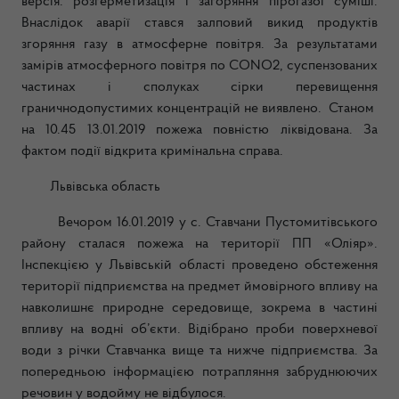
версія: розгерметизація і загоряння пірогазої суміші.
Внаслідок аварії стався залповий викид продуктів
згоряння газу в атмосферне повітря. За результатами
замірів атмосферного повітря по CONO2, суспензованих
частинах і сполуках сірки перевищення
граничнодопустимих концентрацій не виявлено. Станом
на 10.45 13.01.2019 пожежа повністю ліквідована. За
фактом події відкрита кримінальна справа.
Львівська область
Вечором 16.01.2019 у с. Ставчани Пустомитівського
району сталася пожежа на території ПП «Оліяр».
Інспекцією у Львівській області проведено обстеження
території підприємства на предмет ймовірного впливу на
навколишнє природне середовище, зокрема в частині
впливу на водні об’єкти. Відібрано проби поверхневої
води з річки Ставчанка вище та нижче підприємства. За
попередньою інформацією потрапляння забруднюючих
речовин у водойму не відбулося.