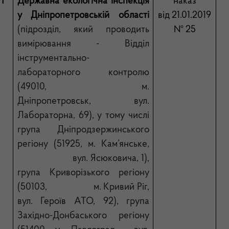
1
Державна екологічна інспекція
наказ
у Дніпропетровській області
від 21.01.2019
(підрозділ, який проводить
№ 25
вимірювання - Відділ
інструментально-
лабораторного контролю
(49010, м.
Дніпропетровськ, вул.
Лабораторна, 69), у тому числі
група Дніпродзержинського
регіону (51925, м. Кам’янське,
вул. Ясюковича, 1),
група Криворізького регіону
(50103, м. Кривий Ріг,
вул. Героїв АТО, 92), група
Західно-Донбаського регіону