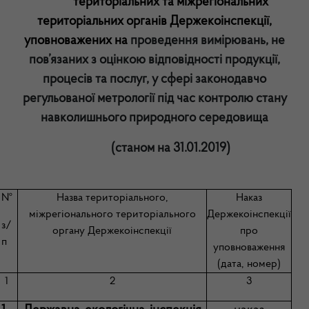
територіальних та міжрегіональних
територіальних органів Держекоінспекції,
уповноважених
на
проведення
вимірювань, не
пов’язаних з оцінкою відповідності продукції,
процесів та послуг,
у сфері законодавчо
регульованої метрології під час контролю стану
навколишнього природного середовища
(станом на 31.01.2019)
№
Назва територіального,
Наказ
міжрегіонального територіального
Держекоінспекції
з/
органу Держекоінспекції
про
п
уповноваження
(дата, номер)
1
2
3