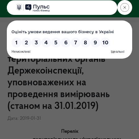
ДЕРЖЕКОІНСПЕКЦІЯ
Перелік територіальних та
міжрегіональних
територіальних органів
Держекоінспекції,
уповноважених на
проведення вимірювань
(станом на 31.01.2019)
Дата: 2019-01-31
Перелік