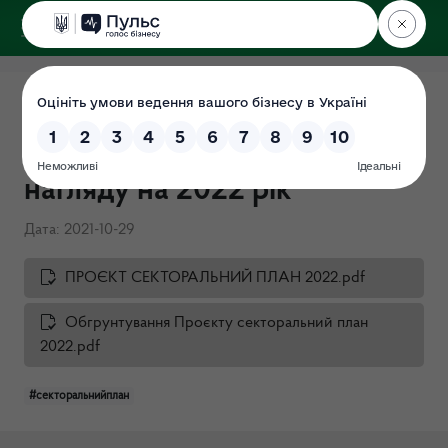
ДЕРЖЕКОІНСПЕКЦІЯ
Проєкт секторального плану
державного ринкового
нагляду на 2022 рік
Дата: 2021-10-29
ПРОЄКТ СЕКТОРАЛЬНИЙ ПЛАН 2022.pdf
Обгрунтування Проєкту секторальний план
2022.pdf
#секторальнийплан