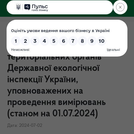
ДЕРЖЕКОІНСПЕКЦІЯ
Перелік територіальних та
міжрегіональних
територіальних органів
Державної екологічної
інспекції України,
уповноважених на
проведення вимірювань
(станом на 01.07.2024)
Дата: 2024-07-02