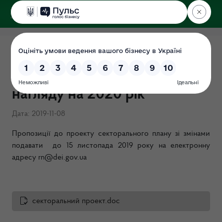
ДЕРЖЕКОІНСПЕКЦІЯ
Проект секторального плану
державного ринкового
нагляду на 2020 рік
Дата: 2019-11-08
Пропозиції до проекту секторального плану зі змінами
подавати до 15 листопада 2019 року на електронну
адресу rn@dei.gov.ua
секторальний проект.doc