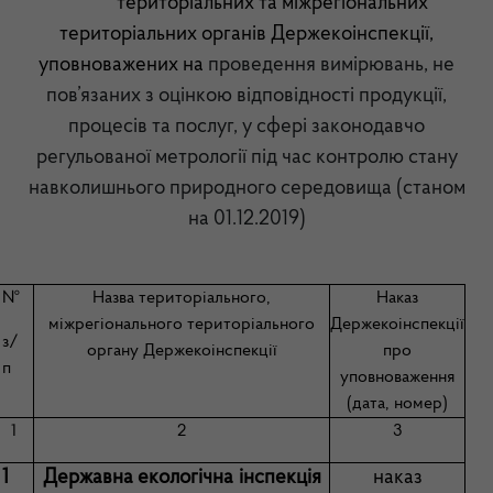
територіальних та міжрегіональних
територіальних органів Держекоінспекції,
уповноважених
на
проведення
вимірювань, не
пов’язаних з оцінкою відповідності продукції,
процесів та послуг,
у сфері законодавчо
регульованої метрології під час контролю стану
навколишнього природного середовища (станом
на 01.
12
.2019)
№
Назва територіального,
Наказ
міжрегіонального територіального
Держекоінспекції
з/
органу Держекоінспекції
про
п
уповноваження
(дата, номер)
1
2
3
1
Державна екологічна інспекція
наказ