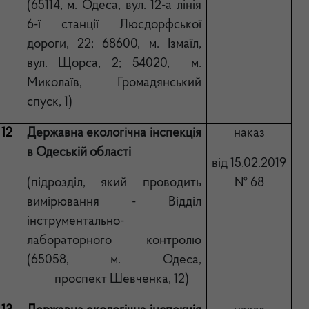
(65114, м. Одеса, вул. 12-а лінія
6-ї станції Люсдорфської
дороги, 22; 68600, м. Ізмаїл,
вул. Щорса, 2; 54020, м.
Миколаїв, Громадянський
спуск, 1)
12
Державна екологічна інспекція
наказ
в Одеській області
від 15.02.2019
(підрозділ, який проводить
№ 68
вимірювання - Відділ
інструментально-
лабораторного контролю
(
65058
, м.
Одеса
,
проспект Шевченка, 12
)