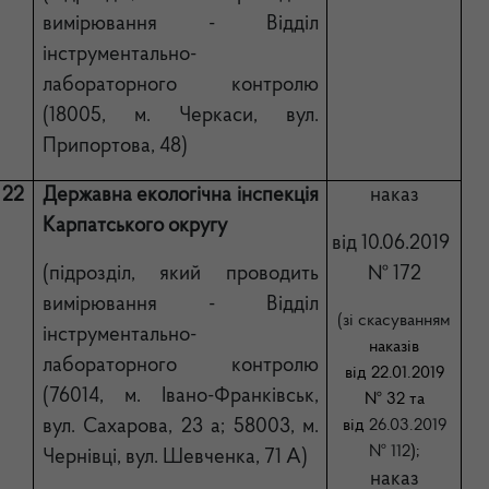
вимірювання - Відділ
інструментально-
лабораторного контролю
(18005, м. Чер
каси
, вул.
Припортова
,
48
)
2
2
Державна екологічна
інспекція
наказ
Карпатського округу
від 10.06.2019
(підрозділ, який проводить
№ 172
вимірювання - Відділ
(зі скасуванням
інструментально-
наказів
лабораторного контролю
від 22.01.2019
(76014, м. Івано-Франківськ,
№ 32 та
вул. Сахарова, 23 а; 58003, м.
від
26.03.2019
№ 112
)
;
Чернівці, вул. Шевченка, 71 А)
наказ