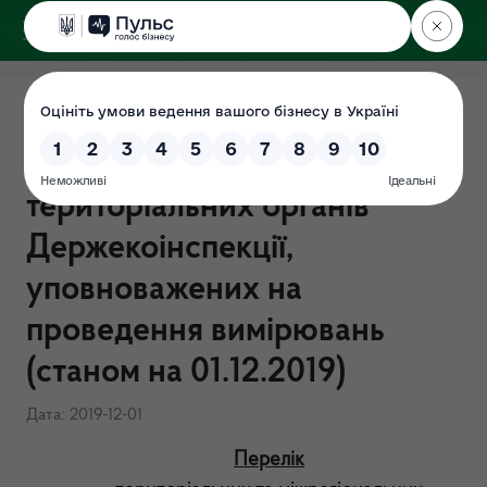
ДЕРЖЕКОІНСПЕКЦІЯ
Перелік територіальних та
міжрегіональних
територіальних органів
Держекоінспекції,
уповноважених на
проведення вимірювань
(станом на 01.12.2019)
Дата: 2019-12-01
Перелік