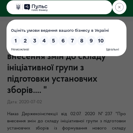
ДЕРЖЕКОІНСПЕКЦІЯ
Наказ Держекоінспекції від
02.07. 2020 №237 "Про
внесення змін до складу
ініціативної групи з
підготовки установчих
зборів.... "
Дата: 2020-07-02
Наказ Держекоінспекції від 02.07. 2020 №237 "Про
внесення змін до складу ініціативної
групи з підготовки
установчих зборів
із формування нового складу