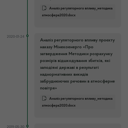
Аналіз регуляторного впливу_методика
атмосфера2020.docx
2020-01-24
Аналіз регуляторного впливу проєкту
наказу Мінекоенерго «Про
затвердження Методики розрахунку
розмірів відшкодування збитків, які
заподіяні державі в результаті
наднормативних викидів
забруднюючих речовин в атмосферне
повітря»
Аналіз регуляторного впливу_методика
атмосфера2020.docx
2019-05-30