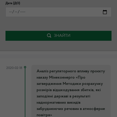
Дата (ДО)
ЗНАЙТИ
2020-02-18
Аналіз регуляторного впливу проєкту
наказу Мінекоенерго «Про
затвердження Методики розрахунку
розмірів відшкодування збитків, які
заподіяні державі в результаті
наднормативних викидів
забруднюючих речовин в атмосферне
повітря»