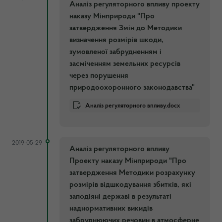
Аналіз регуляторного впливу проекту
наказу Мінприроди "Про
затвердження Змін до Методики
визначення розмірів шкоди,
зумовленої забрудненням і
засміченням земельних ресурсів
через порушення
природоохоронного законодавства"
Аналіз регуляторного впливу.docx
2019-05-29
Аналіз регуляторного впливу
Проекту наказу Мінприроди "Про
затвердження Методики розрахунку
розмірів відшкодування збитків, які
заподіяні державі в результаті
наднормативних викидів
забруднюючих речовин в атмосферне