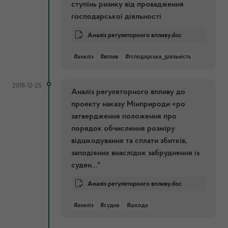
ступінь ризику від провадження
господарської діяльності
Аналіз регуляторного впливу.doc
#аналіз
#вплив
#гсподарська_діяльність
2018-12-25
Аналіз регуляторного впливу до
проекту наказу Мінприроди «ро
затвердження положення про
порядок обчислення розміру
відшкодування та сплати збитків,
заподіяних внаслідок забруднення із
суден..."
Аналіз регуляторного впливу.doc
#аналіз
#судна
#шкода