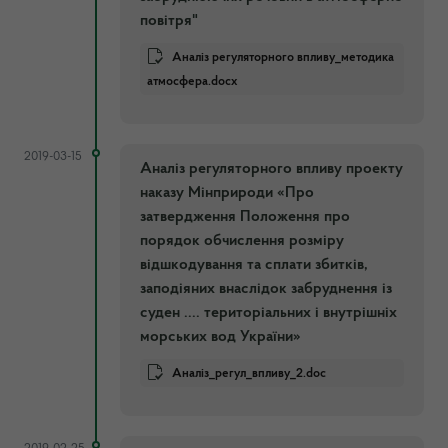
повітря"
Аналіз регуляторного впливу_методика
атмосфера.docx
2019-03-15
Аналіз регуляторного впливу проекту
наказу Мінприроди «Про
затвердження Положення про
порядок обчислення розміру
відшкодування та сплати збитків,
заподіяних внаслідок забруднення із
суден .... територіальних і внутрішніх
морських вод України»
Аналіз_регул_впливу_2.doc