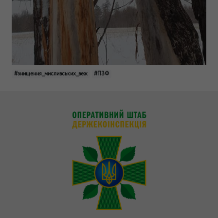
#знищення_мисливських_веж
#ПЗФ