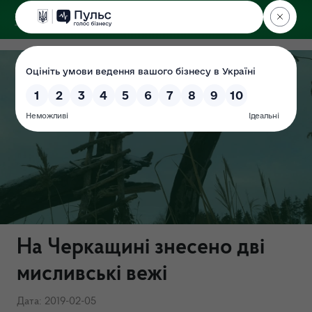
ДЕРЖЕКОІНСПЕКЦІЯ
На Черкащині знесено дві
мисливські вежі
Дата: 2019-02-05