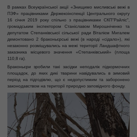
В рамках Всеукраїнської акції «Знищимо мисливські вежі в
ПЗФ» працівниками Держекоінспекції Центрального округу
16 січня 2019 року спільно з працівниками СКП"Райліс",
громадським інспектором Станіславом Мирошніченко та
депутатом Степанківської сільської ради Віталієм Мигалем
демонтовано 2 браконьєрські вежі (в народі «сідало»), які
незаконно розміщувались на межі території Ландшафтного
заказника місцевого значення «Степанківський» (площа
110,8 га).
Браконьєри зробили такі з
асідки неподалік підкормочних
площадок, до яких дикі тварини навідувались в зимовий
період на підгодівлю, що є недопустимим та заборонено
законодавством на території природно заповідного фонду.