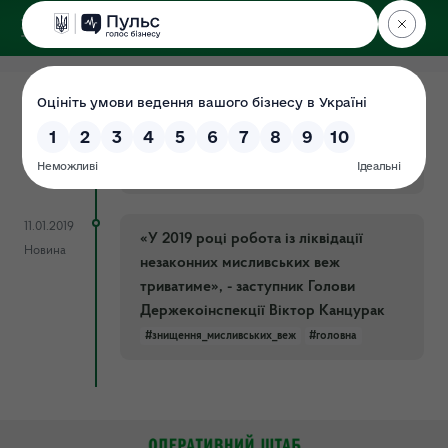
ДЕРЖЕКОІНСПЕКЦІЯ
05.02.2019
На Черкащині знесено дві мисливські
Новина
вежі
#знищення_мисливських_веж
#ПЗФ
11.01.2019
«У 2019 році робота із ліквідації
Новина
незаконних мисливських веж
триватиме», - заступник Голови
Держекоінспекції Віктор Канцурак
#знищення_мисливських_веж
#головна