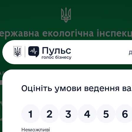
ержавна екологічна інспекц
України
Офіційний веб-портал Державної екологічної інспекції України
 БАЗА
ЗВ’ЯЗКИ ІЗ ГРОМАДСЬКІСТЮ ТА ЗМІ
ПУБЛІЧНА 