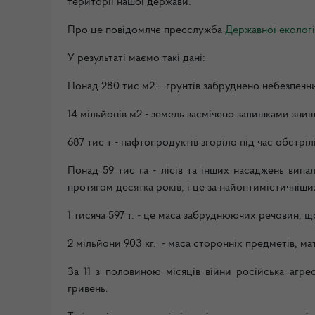
території нашої держави.
Про це повідомлчє пресслужба
Державної екологіч
У результаті маємо такі дані:
Понад 280 тис м2 – грунтів забруднено небезпеч
14 мільйонів м2 - земель засмічено залишками зни
687 тис т - нафтопродуктів згоріло під час обст
Понад 59 тис га - лісів та інших насаджень вип
протягом десятка років, і це за найоптимістичніши
1 тисяча 597 т. - це маса забруднюючих речовин, щ
2 мільйони 903 кг. - маса сторонніх предметів, мат
За 11 з половиною місяців війни російська агре
гривень.