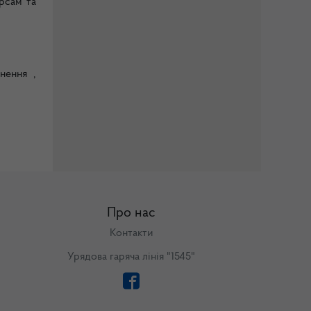
урсам та
нення ,
Про нас
Контакти
Урядова гаряча лінія "1545"