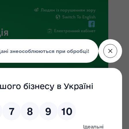
Людям із порушенням зору
Switch To English
ія
Електронний кабінет
ІНФОРМАЦІЯ
НОВИНИ
ШТАБ