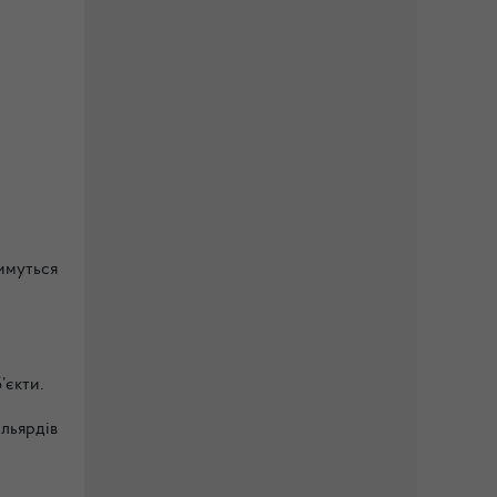
;
имуться
б’єкти.
льярдів