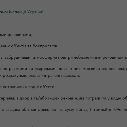
ної інспекції України!
ними речовинами,
щених об’єктів та боєприпасів
рілів, забруднивши атмосферне повітря небезпечними речовинами
алено ракетами та снарядами, деякі з них можливо відновлюват
х розрахунків, решта - втрачені назавжди;
о потрапили у водні об'єкти;
еріалів, відходів та/або інших речовин, які потрапили у водні о
сія завдала збитків довкіллю на суму понад 1 трильйон 896 мі