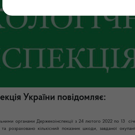
екція України повідомляє:
льними органами Держекоінспекції з 24 лютого 2022 по 13 січ
та розраховано кількісний показник шкоди, завданої окупан