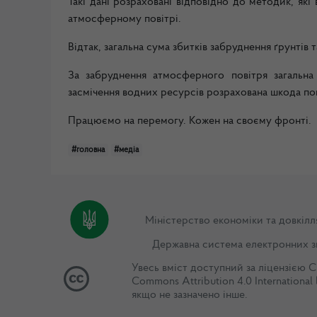
Такі дані розраховані відповідно до методик, як
атмосферному повітрі.
Відтак, загальна сума збитків забруднення ґрунтів
За забруднення атмосферного повітря загальна 
засмічення водних ресурсів розрахована шкода по
Працюємо на перемогу. Кожен на своєму фронті.
#головна
#медіа
Міністерство економіки та довкілл
Державна система електронних з
Увесь вміст доступний за ліцензією
C
Commons Attribution 4.0 International 
якщо не зазначено інше.