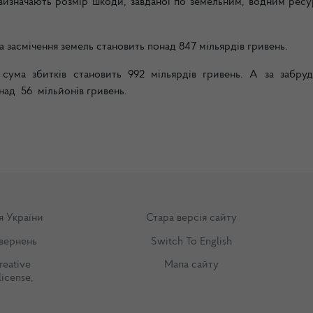
і визначають розмір шкоди, завданої по земельним, водним рес
 та засмічення земель становить понад 847 мільярдів гривень.
сума збитків становить 992 мільярдів гривень. А за забруд
над 56 мільйонів гривень.
я України
Стара версія сайту
вернень
Switch To English
reative
Мапа сайту
license
,