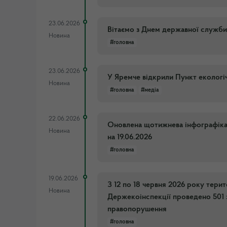
23.06.2026
Вітаємо з Днем державної служби
Новина
#головна
23.06.2026
У Яремче відкрили Пункт екологі
Новина
#головна
#медіа
22.06.2026
Оновлена щотижнева інфографіка п
Новина
на 19.06.2026
#головна
19.06.2026
З 12 по 18 червня 2026 року тери
Новина
Держекоінспекції проведено 501 
правопорушення
#головна