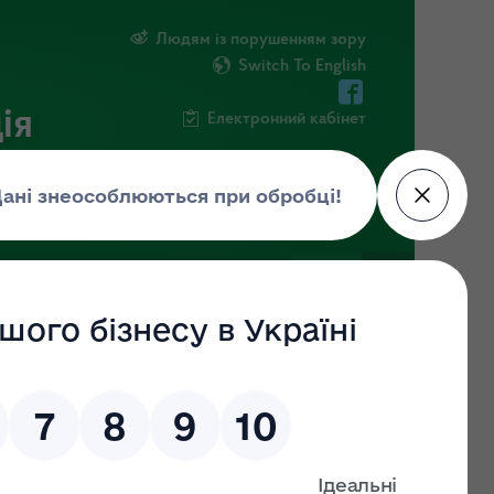
Людям із порушенням зору
Switch To English
ія
Електронний кабінет
ІНФОРМАЦІЯ
НОВИНИ
ШТАБ
аном