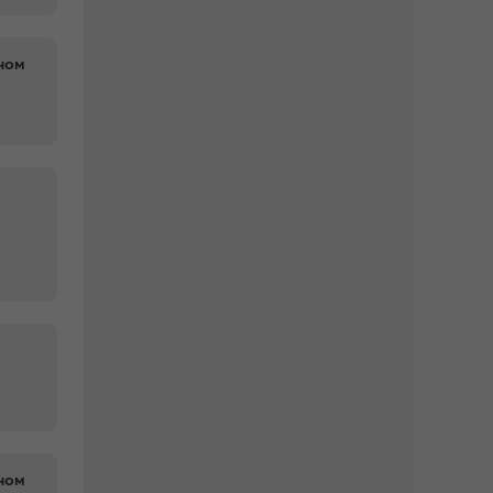
аном
аном