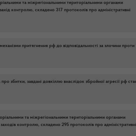
оріальними та міжрегіональними територіальними органами
захід контролю, складено 317 протоколів про адміністративні
еханізми притягнення рф до відповідальності за злочини проти
ро збитки, завдані довкіллю внаслідок збройної агресії рф ст
торіальними та міжрегіональними територіальними органами
заходів контролю, складено 295 протоколів про адміністративн