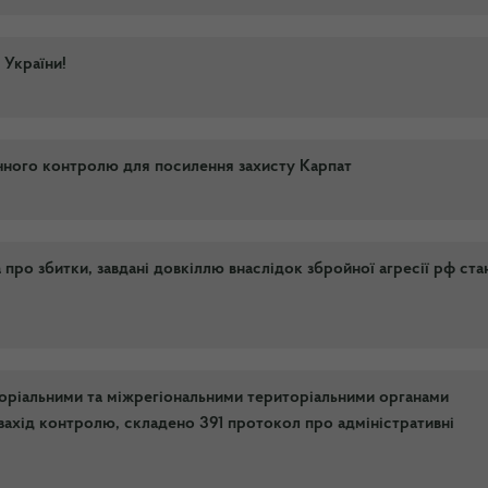
 України!
чного контролю для посилення захисту Карпат
ро збитки, завдані довкіллю внаслідок збройної агресії рф ст
торіальними та міжрегіональними територіальними органами
захід контролю, складено 391 протокол про адміністративні