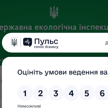
ержавна екологічна інспекц
України
Офіційний веб-портал Державної екологічної інспекції України
 БАЗА
ЗВ’ЯЗКИ ІЗ ГРОМАДСЬКІСТЮ ТА ЗМІ
ПУБЛІЧНА 
ро збитки, завдані довкіллю внаслідок збройної агресії рф ст