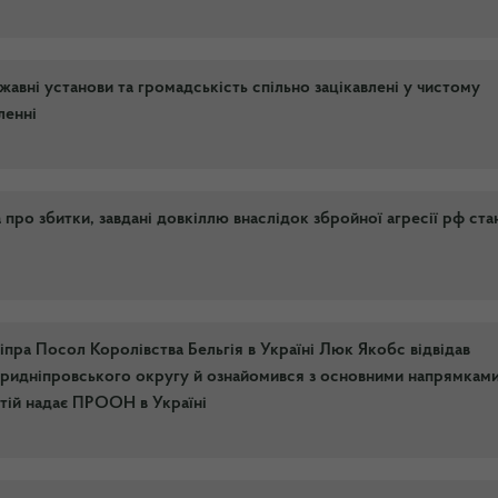
жавні установи та громадськість спільно зацікавлені у чистому
ленні
ро збитки, завдані довкіллю внаслідок збройної агресії рф ст
іпра Посол Королівства Бельгія в Україні Люк Якобс відвідав
ридніпровського округу й ознайомився з основними напрямками 
 тій надає ПРООН в Україні