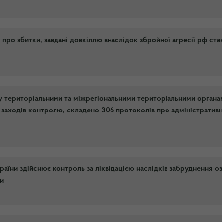
ро збитки, завдані довкіллю внаслідок збройної агресії рф ст
ку територіальними та міжрегіональними територіальними органа
заходів контролю, складено 306 протоколів про адміністративн
раїни здійснює контроль за ліквідацією наслідків забруднення о
ки