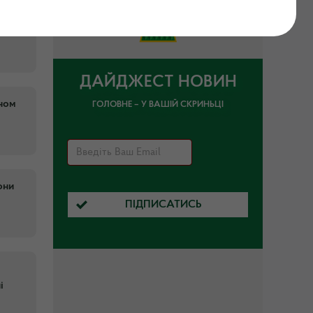
і
ДАЙДЖЕСТ НОВИН
аном
ГОЛОВНЕ – У ВАШІЙ СКРИНЬЦІ
они
ПІДПИСАТИСЬ
і