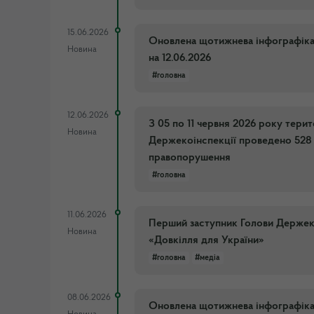
15.06.2026
Оновлена щотижнева інфографіка п
Новина
на 12.06.2026
#головна
12.06.2026
З 05 по 11 червня 2026 року тери
Новина
Держекоінспекції проведено 528 
правопорушення
#головна
11.06.2026
Перший заступник Голови Держеко
Новина
«Довкілля для України»
#головна
#медіа
08.06.2026
Оновлена щотижнева інфографіка п