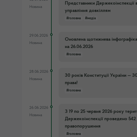
Представники Держекоінспекції в
Новина
управління довкіллям
#головна
#медіа
29.06.2026
Оновлена щотижнева інфографіка п
Новина
на 26.06.2026
#головна
28.06.2026
30 років Конституції України — 
Новина
права!
#головна
26.06.2026
З 19 по 25 червня 2026 року тер
Новина
Держекоінспекції проведено 542 
правопорушення
#головна