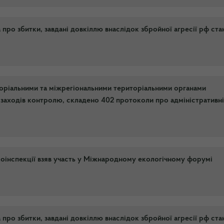
ро збитки, завдані довкіллю внаслідок збройної агресії рф ст
торіальними та міжрегіональними територіальними органами
заходів контролю, складено 402 протоколи про адміністративні
інспекції взяв участь у Міжнародному екологічному форумі
ро збитки, завдані довкіллю внаслідок збройної агресії рф ст