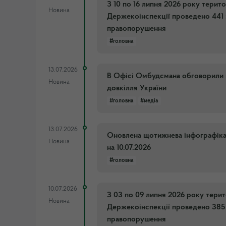
З 10 по 16 липня 2026 року терит
Новина
Держекоінспекції проведено 441 
правопорушення
#головна
13.07.2026
В Офісі Омбудсмана обговорили м
Новина
довкілля України
#головна
#медіа
13.07.2026
Оновлена щотижнева інфографіка п
Новина
на 10.07.2026
#головна
10.07.2026
З 03 по 09 липня 2026 року тери
Новина
Держекоінспекції проведено 385 
правопорушення