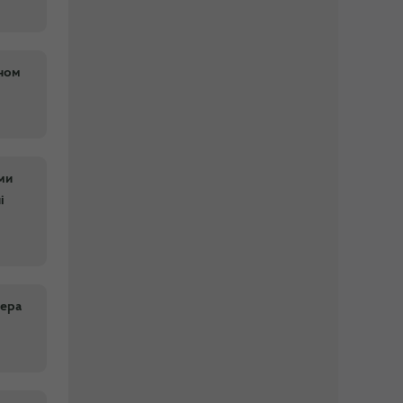
аном
ми
і
зера