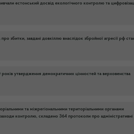
ивчали естонський досвід екологічного контролю та цифровізац
ро збитки, завдані довкіллю внаслідок збройної агресії рф ст
30 років утвердження демократичних цінностей та верховенства
иторіальними та міжрегіональними територіальними органами
заходи контролю, складено 364 протоколи про адміністративні