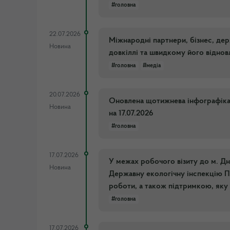
#головна
22.07.2026
Міжнародні партнери, бізнес, дер
Новина
довкіллі та швидкому його віднов
#головна
#медіа
20.07.2026
Оновлена щотижнева інфографіка п
Новина
на 17.07.2026
#головна
17.07.2026
У межах робочого візиту до м. Дн
Новина
Державну екологічну інспекцію П
роботи, а також підтримкою, яку
#головна
17.07.2026