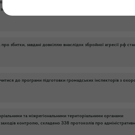
торіальними та міжрегіональними територіальними органами
заходів контролю, складено 323 протоколи про адміністративн
ро збитки, завдані довкіллю внаслідок збройної агресії рф ст
итися до програми підготовки громадських інспекторів з охор
торіальними та міжрегіональними територіальними органами
заходів контролю, складено 338 протоколів про адміністративн