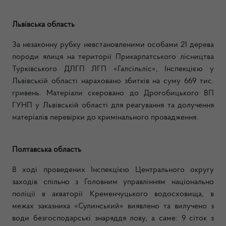
Львівська область
За незаконну рубку невстановленими особами 21 дерева
породи ялиця на території Прикарпатського лісництва
Турківського ДЛГП ЛГП «Галсільліс», Інспекцією у
Львівській області нараховано збитків
на суму 669 тис.
гривень.
Матеріали скеровано до Дрогобицького ВП
ГУНП у Львівській області для реагування та долучення
матеріалів перевірки до кримінального провадження.
Полтавська область
В ході проведених Інспекцією Центрального округу
заходів спільно з Головним управлінням національно
поліції в акваторії Кременчуцького водосховища, в
межах заказника «Сулинський» виявлено та вилучено з
води безгосподарські знаряддя лову, а саме: 9 сіток з