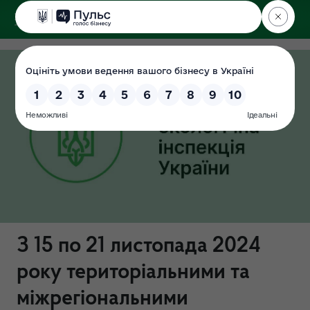
ДЕРЖЕКОІНСПЕКЦІЯ
З 15 по 21 листопада 2024
року територіальними та
міжрегіональними