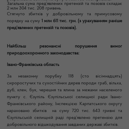
Загальна сума пред’явлених претензій та позовів складає
2 млн 304 тис. 208 гривень.
Стягнуто збитків у добровільному та примусовому
порядку на суму
1 млн 611 тис. грн. (з урахуванням раніше
пред’явлених претензій та позовів).
Найбільш резонансні порушення вимог
природоохоронного законодавства:
Івано-Франківська область
За незаконну порубку 118 (сто вісімнадцять)
сироростучих та сухостійних дерев породи граб, вільха,
дуб, клен, бук, черешня та ялина за межами населеного
пункту с. Єзупіль Єзупільської селищної ради Івано-
Франківського району, Інспекцією Карпатського округу
нараховано збитків на суму 720 тис. 643 гривні та
Єзупільській селищній раді пред’явлено претензію для
добровільного відшкодування завданих державі збитків.