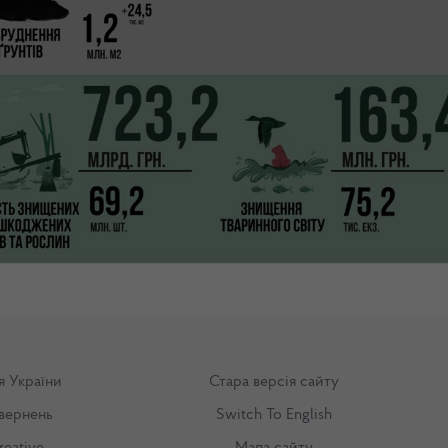
я України
Стара версія сайту
вернень
Switch To English