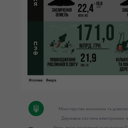
#головна
#медіа
Міністерство економіки та довкілл
Державна система електронних з