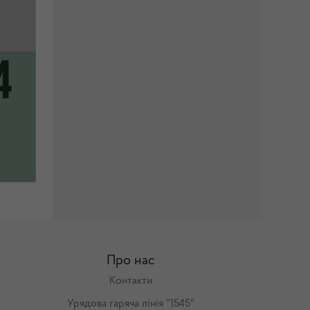
Про нас
Контакти
Урядова гаряча лінія "1545"