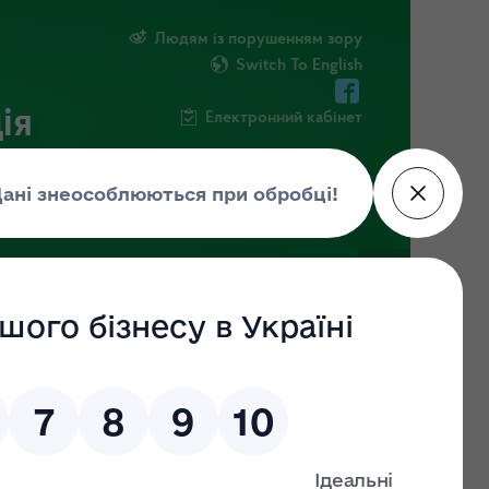
Людям із порушенням зору
Switch To English
ія
Електронний кабінет
ІНФОРМАЦІЯ
НОВИНИ
ШТАБ