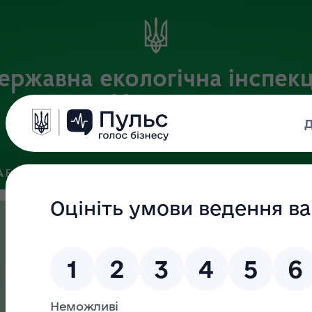
ержавна екологічна інспекц
України
Офіційний веб-портал Державної екологічної інспекції України
 БАЗА
ЗВ’ЯЗКИ ІЗ ГРОМАДСЬКІСТЮ ТА ЗМІ
ПУБЛІЧНА 