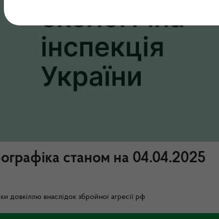
графіка станом на 04.04.2025
ки довкіллю внаслідок збройної агресії рф