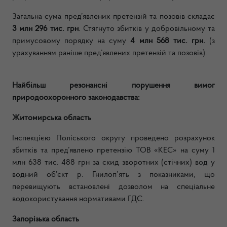
Загальна сума пред’явлених претензій та позовів складає
3 млн 296 тис. грн
. Стягнуто збитків у добровільному та
примусовому порядку на суму
4 млн 568 тис. грн.
(з
урахуванням раніше пред’явлених претензій та позовів).
Найбільш резонансні порушення вимог
природоохоронного законодавства:
Житомирська область
Інспекцією Поліського округу проведено розрахунок
збитків та пред’явлено претензію ТОВ «КЕС» на суму
1
млн 638 тис. 488 грн
за скид зворотних (стічних) вод у
водний об’єкт р. Гнилоп
’
ять з показниками, що
перевищують встановлені дозволом на спеціальне
водокористування нормативами ГДС.
Запорізька область