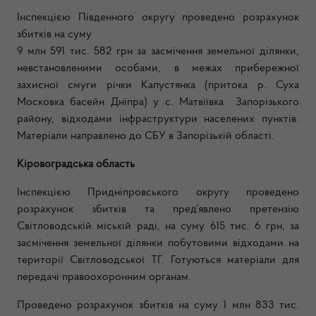
Інспекцією Південного округу проведено розрахунок
збитків на суму
9 млн 591 тис. 582 грн за засмічення земельної ділянки,
невстановленими особами, в межах прибережної
захисної смуги річки Капустянка (притока р. Суха
Московка басейн Дніпра) у с. Матвіївка Запорізького
району, відходами інфраструктури населених пунктів.
Матеріали направлено до СБУ в Запорізькій області.
Кіровоградська область
Інспекцією Придніпровського округу проведено
розрахунок збитків та пред’явлено претензію
Світловодській міській раді, на суму 615 тис. 6 грн, за
засмічення земельної ділянки побутовими відходами на
території Світловодської ТГ. Готуються матеріали для
передачі правоохоронним органам.
Проведено розрахунок збитків на суму 1 млн 833 тис.