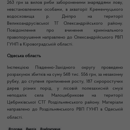
263 грн за вилов риби забороненими знаряддями лову,
невстановленими особами, в акваторії Кременчуцького
водосховища р. Дніпро на території
Великоандрусівської ТГ Олександрійського району.
Повідомлення про вчинення кримінального
правопорушення направлено до Олександрійського РВП
ГУНП в Кіровоградській області.
Одеська область
Інспекцією Південно-Західного округу проведено
розрахунок збитків на суму 548 тис. 556 грн, за незаконну
рубку, до ступеня припинення росту, 187 сироростучих
дерев різних порід, у лісовій полезахисній смузі
неподалік села Малоцебрикове на території
Цебриківської СТГ Роздільнянського району. Матеріали
направлено до Роздільнянського РВП ГУНП в Одеській
області.
#головна
#медіа
#цифритижня