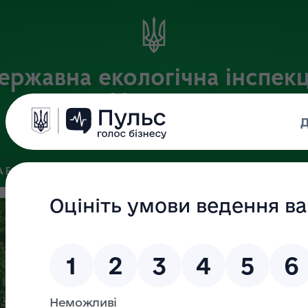
ержавна екологічна інспекц
України
Офіційний веб-портал Державної екологічної інспекції України
 БАЗА
ЗВ’ЯЗКИ ІЗ ГРОМАДСЬКІСТЮ ТА ЗМІ
ПУБЛІЧНА 