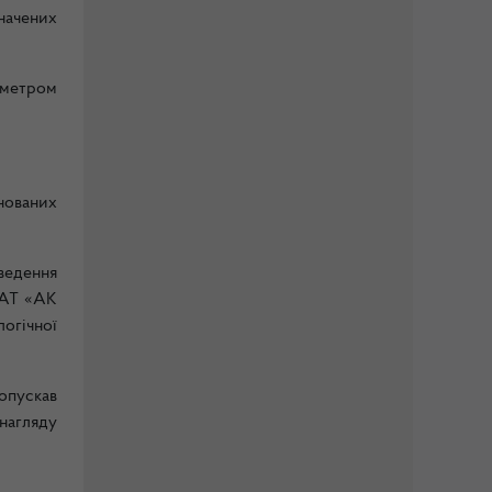
начених
іаметром
нованих
ведення
рАТ «АК
огічної
опускав
нагляду