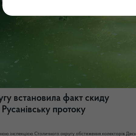
угу встановила факт скиду
Русанівську протоку
ною інспекцією Столичного округу обстеження колекторів Десн