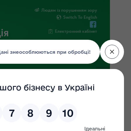
Людям із порушенням зору
Switch To English
ія
Електронний кабінет
ІНФОРМАЦІЯ
НОВИНИ
ШТАБ