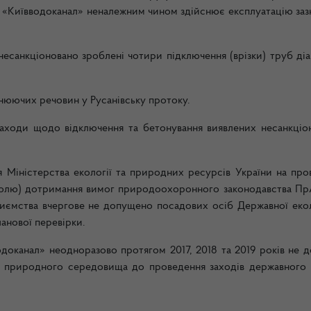
 «Київводоканал» неналежним чином здійснює експлуатацію заз
 несанкціоновано зроблені чотири підключення (врізки) труб д
днюючих речовин у Русанівську протоку.
аходи щодо відключення та бетонування виявлених несанкціо
 Міністерства екології та природних ресурсів України на про
тролю) дотримання вимог природоохоронного законодавства П
ємства вчергове не допущено посадових осіб Державної екол
ланової перевірки.
оканал» неодноразово протягом 2017, 2018 та 2019 років не д
о природного середовища до проведення заходів державного 