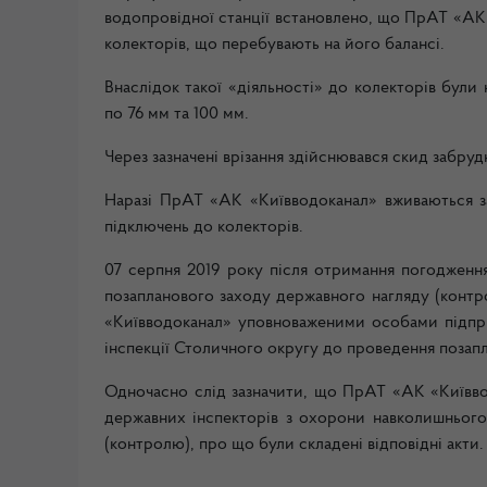
водопровідної станції встановлено, що ПрАТ «АК
колекторів, що перебувають на його балансі.
Внаслідок такої «діяльності» до колекторів були
по 76 мм та 100 мм.
Через зазначені врізання здійснювався скид забру
Наразі ПрАТ «АК «Київводоканал» вживаються з
підключень до колекторів.
07 серпня 2019 року після отримання погодження
позапланового заходу державного нагляду (кон
«Київводоканал» уповноваженими особами підпри
інспекції Столичного округу до проведення позап
Одночасно слід зазначити, що ПрАТ «АК «Київвод
державних інспекторів з охорони навколишньог
(контролю), про що були складені відповідні акти.