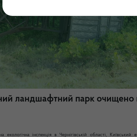
ний ландшафтний парк очищено 
а екологічна інспекція в Чернігівській області, Київський е