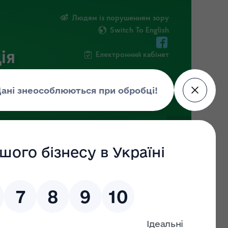
Людям із порушенням зору
Switch To English
ія
Електронний кабінет
ІНФОРМАЦІЯ
НОВИНИ
ШТАБ