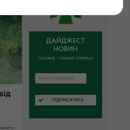
ДАЙДЖЕСТ
НОВИН
ГОЛОВНЕ – У ВАШІЙ СКРИНЬЦІ
від
ПІДПИСАТИСЬ
колого-