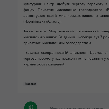
культурний центр здобули чергову перемогу в 
фонду. Приватне мисливське господарство «Ри
демонтувало свої 5 мисливських вишок на запов
(Чернігівська область).
Таким чином Міжрічинський регіональний лан
мисливських вишок. За даними Інспекції тут 7 ро
приватним мисливським господарствам.
Завдяки скоординованій діяльності Державної е
чергову перемогу над незаконним полюванням у о
України лось захищений.
#головна
Міністерство економіки та довкілл