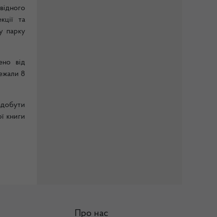
відного
кції та
у парку
ено від
лежали 8
здобути
ї книги
Про нас