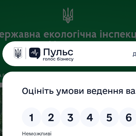
ержавна екологічна інспекц
України
Офіційний веб-портал Державної екологічної інспекції України
 БАЗА
ЗВ’ЯЗКИ ІЗ ГРОМАДСЬКІСТЮ ТА ЗМІ
ПУБЛІЧНА 