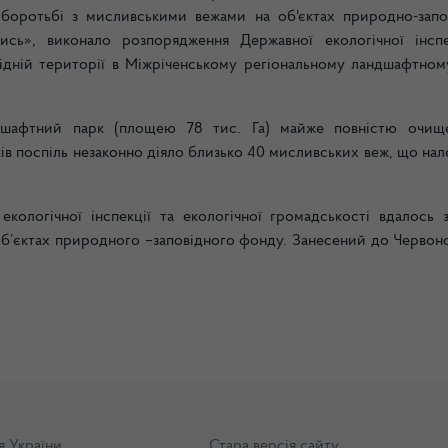
боротьбі з мисливськими вежами на об'єктах природно-запо
сь», виконало розпорядження Державної екологічної інспе
ідній території в Міжріченському регіональному ландшафтном
дшафтний парк (площею 78 тис. Га) майже повністю очищ
ків поспіль незаконно діяло близько 40 мисливських веж, що на
кологічної інспекції та екологічної громадськості вдалось 
б’єктах природного –заповідного фонду. Занесений до Червоно
я України
Стара версія сайту