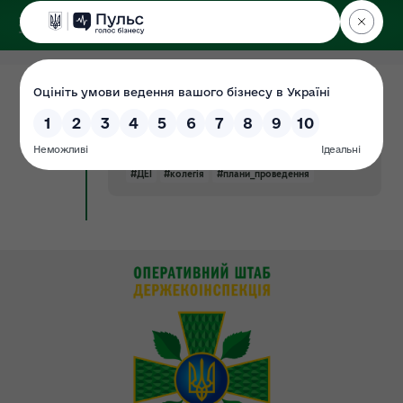
ДЕРЖЕКОІНСПЕКЦІЯ
22.01.2019
План проведення засідань колегії
Документ
Державної екологічної інспекції
України на І півріччя 2019 року
#ДЕІ
#колегія
#плани_проведення