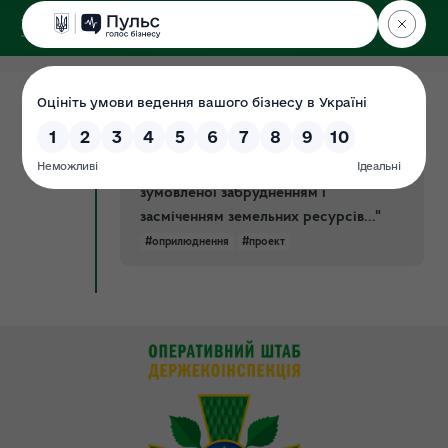
ДЕРЖЕКОІНСПЕКЦІЯ
22.01.2019
Проект наказу Мінприроди "Про
Документ
затвердження Змін до Методики
визначення розмірів шкоди,
зумовленої забрудненням і
засміченням земельних ресурсів..."
#оприлюднення
#проект