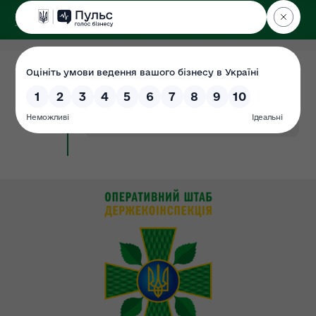
ДЕРЖЕКОІНСПЕКЦІЯ
11.08.2020
До уваги інститутів громадянського
Документ
суспільства!
#усі