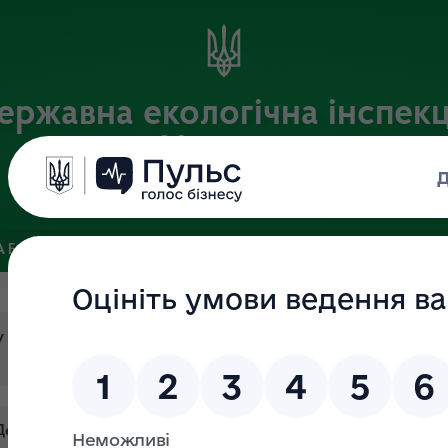
ержавна екологічна інспекц
України
Офіційний веб-портал Державної екологічної інспекції України
 БАЗА
ЗВ’ЯЗКИ ІЗ ГРОМАДСЬКІСТЮ ТА ЗМІ
ПУБЛІЧНА 
ту Держекоінспекції
Держекоінспекції