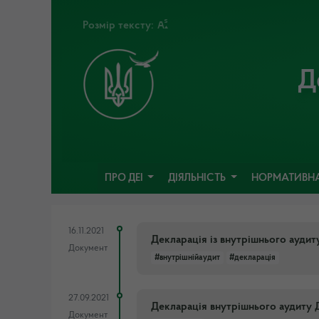
Розмір тексту:
Д
ПРО ДЕІ
ДІЯЛЬНІСТЬ
НОРМАТИВНА
16.11.2021
Декларація із внутрішнього ауди
Документ
#внутрішнійаудит
#декларація
27.09.2021
Декларація внутрішнього аудиту 
Документ