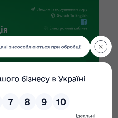
Людям із порушенням зору
Switch To English
ія
Електронний кабінет
ІНФОРМАЦІЯ
НОВИНИ
ШТАБ