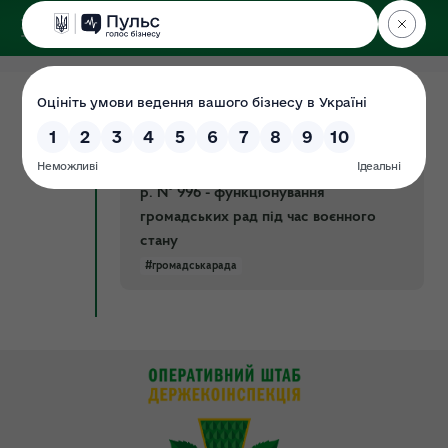
ДЕРЖЕКОІНСПЕКЦІЯ
18.08.2022
Постанова 16 серпня 2022 р. № 909
Документ
Київ Про внесення зміни до
постанови КМУ від 3 листопада 2010
р. № 996 - функціонування
громадських рад під час воєнного
стану
#громадськарада