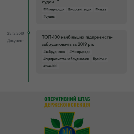
суден..."
#Мінприроди
#морські_води
#наказ
#судна
25.12.2018
ТОП-100 найбільших підприємств-
Документ
забруднювачів за 2019 рік
#забруднення
#Мінприроди
#підприємства-забруднювачі
#рейтинг
#топ-100