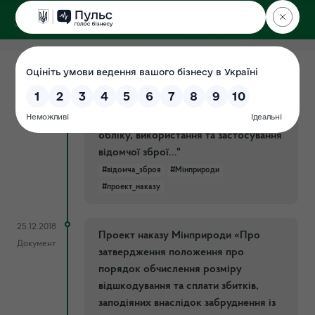
ДЕРЖЕКОІНСПЕКЦІЯ
25.12.2018
Проект наказу Мінприроди "Про
Документ
затвердження інструкції про порядок
придбання, перевезення, зберігання,
обліку, використання та застосування
відомчої зброї..."
#відомча_зброя
#Мінприроди
#проект_наказу
25.12.2018
Проект наказу Мінприроди «Про
Документ
затвердження положення про
порядок обчислення розміру
відшкодування та сплати збитків,
заподіяних внаслідок забруднення із