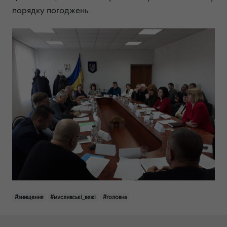
порядку погоджень.
#знищення
#мисливські_вежі
#головна