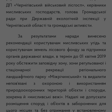
ДП «Чернігівський військовий лісгосп», керівники
мисливських господарств, голова Громадської
ради при Державній екологічній інспекції у
Чернігівській області та громадські активісти.
За результатами наради винесено
рекомендації користувачам мисливських угідь та
користувачам земель лісового фонду за підтримки
органів державної влади, в термін до 01 квітня 2019
року обстежити заповідну зону, зони регульованої і
стаціонарної рекреації регіонального
ландшафтного парку «Міжрічинський» та видалити
непов’язані з охороною і використанням
природоохоронних територій об’єкти і споруди,
зокрема й «мисливські вежі». Надалі не допускати
розміщення споруд і об’єктів в заборонених для
цього місцях та без отримання у встановленому