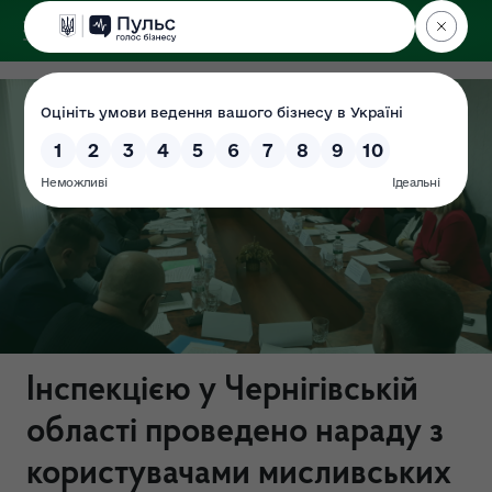
ДЕРЖЕКОІНСПЕКЦІЯ
Інспекцією у Чернігівській
області проведено нараду з
користувачами мисливських