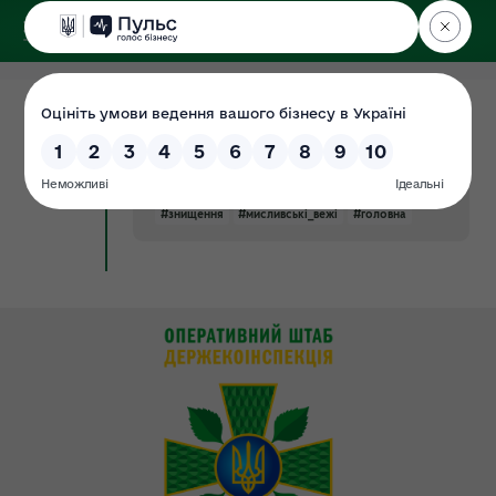
ДЕРЖЕКОІНСПЕКЦІЯ
20.02.2019
Інспекцією у Чернігівській області
Новина
проведено нараду з користувачами
мисливських угідь
#знищення
#мисливські_вежі
#головна