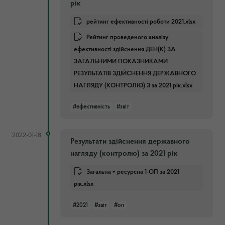
рік
рейтинг ефективності роботи 2021.xlsx
Рейтинг проведеного аналізу
ефективності здійснення ДЕН(К) ЗА
ЗАГАЛЬНИМИ ПОКАЗНИКАМИ
РЕЗУЛЬТАТІВ ЗДІЙСНЕННЯ ДЕРЖАВНОГО
НАГЛЯДУ (КОНТРОЛЮ) З за 2021 рік.xlsx
#ефективність
#звіт
2022-01-18
Результати здійснення державного
нагляду (контролю) за 2021 рік
Загальна + ресурсна 1-ОП за 2021
рік.xlsx
#2021
#звіт
#оп