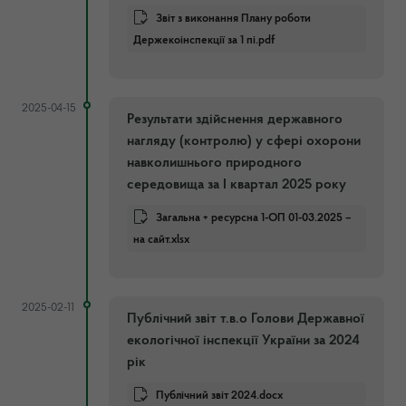
Звіт з виконання Плану роботи
Держекоінспекції за 1 пі.pdf
2025-04-15
Результати здійснення державного
нагляду (контролю) у сфері охорони
навколишнього природного
середовища за І квартал 2025 року
Загальна + ресурсна 1-ОП 01-03.2025 –
на сайт.xlsx
2025-02-11
Публічний звіт т.в.о Голови Державної
екологічної інспекції України за 2024
рік
Публічний звіт 2024.docx