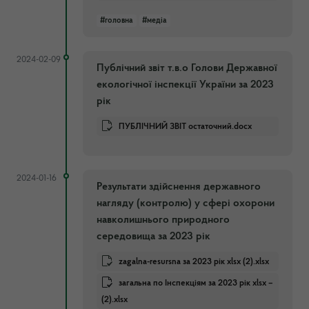
#головна
#медіа
2024-02-09
Публічний звіт т.в.о Голови Державної
екологічної інспекції України за 2023
рік
ПУБЛІЧНИЙ ЗВІТ остаточний.docx
2024-01-16
Результати здійснення державного
нагляду (контролю) у сфері охорони
навколишнього природного
середовища за 2023 рік
zagalna-resursna за 2023 рік xlsx (2).xlsx
загальна по Інспекціям за 2023 рік xlsx –
(2).xlsx