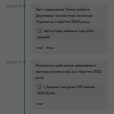
2022-07-18
Звіт з виконання Плану роботи
Державної екологічної інспекції
України за І півріччя 2022 року
Звіт по Плану роботи за 1 півр 2022
року.pdf
#звіт
#план
2022-07-12
Результати здійснення державного
нагляду (контролю) за І півріччя 2022
року
t_Загальна + ресурсна 1-ОП півріччя
2022 (2).xlsx
#звіт