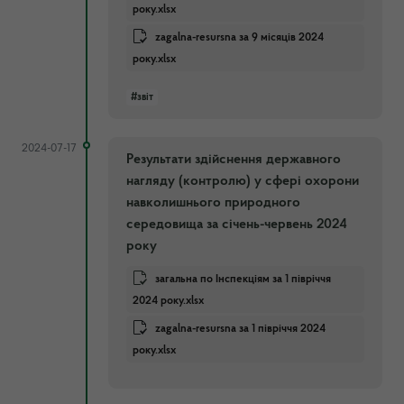
року.xlsx
zagalna-resursna за 9 місяців 2024
року.xlsx
#звіт
2024-07-17
Результати здійснення державного
нагляду (контролю) у сфері охорони
навколишнього природного
середовища за січень-червень 2024
року
загальна по Інспекціям за 1 півріччя
2024 року.xlsx
zagalna-resursna за 1 півріччя 2024
року.xlsx