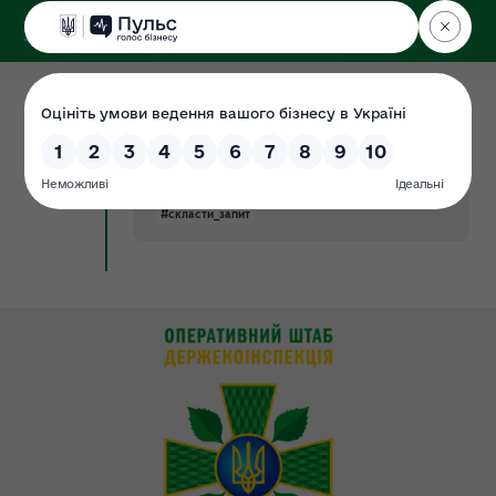
ДЕРЖЕКОІНСПЕКЦІЯ
09.01.2019
Порядок складання та надання
Новина
запитів
#запит_деі
#запити
#порядок
#скласти_запит