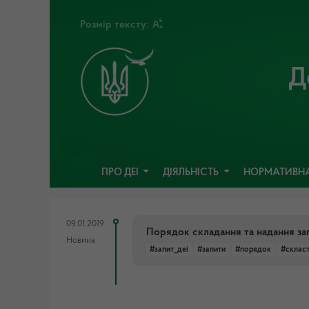
Розмір тексту:
Д
ПРО ДЕІ
ДІЯЛЬНІСТЬ
НОРМАТИВНА
09.01.2019
Порядок складання та надання за
Новина
#запит_деі
#запити
#порядок
#скласт