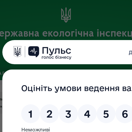
ержавна екологічна інспекц
України
Офіційний веб-портал Державної екологічної інспекції України
 БАЗА
ЗВ’ЯЗКИ ІЗ ГРОМАДСЬКІСТЮ ТА ЗМІ
ПУБЛІЧНА 
питів
и_запит