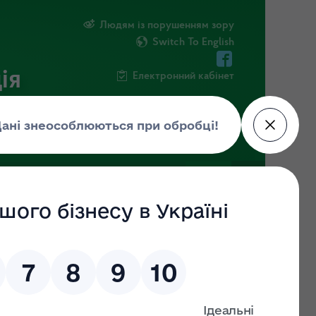
Людям із порушенням зору
Switch To English
ія
Електронний кабінет
ІНФОРМАЦІЯ
НОВИНИ
ШТАБ