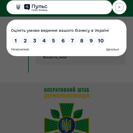
ДЕРЖЕКОІНСПЕКЦІЯ
09.01.2019
Порядок складання та надання
Новина
запитів
#запит_деі
#запити
#порядок
#скласти_запит