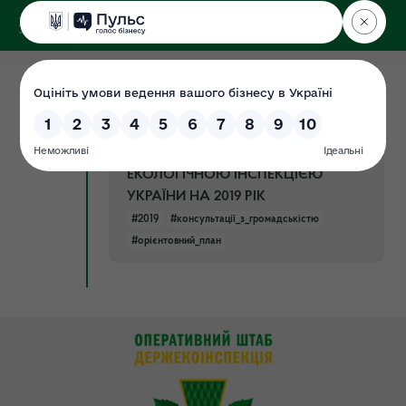
ДЕРЖЕКОІНСПЕКЦІЯ
14.01.2019
ОРІЄНТОВНИЙ ПЛАН ПРОВЕДЕННЯ
Документ
КОНСУЛЬТАЦІЙ З
ГРОМАДСЬКІСТЮ ДЕРЖАВНОЮ
ЕКОЛОГІЧНОЮ ІНСПЕКЦІЄЮ
УКРАЇНИ НА 2019 РІК
#2019
#консультації_з_громадськістю
#орієнтовний_план