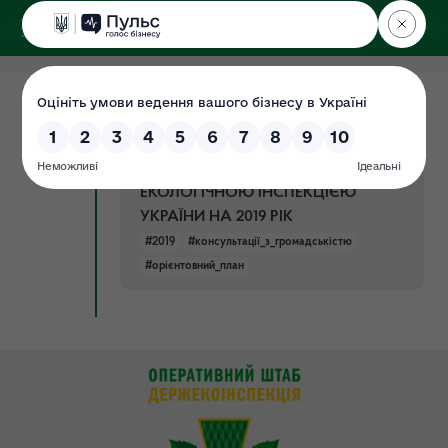
ДЕРЖЕКОІНСПЕКЦІЯ
14.01.2019
ОРІЄНТОВНИЙ ПЛАН ПРОВЕДЕННЯ
Документ
КОНСУЛЬТАЦІЙ З
ГРОМАДСЬКІСТЮ ДЕРЖАВНОЮ
ЕКОЛОГІЧНОЮ ІНСПЕКЦІЄЮ
УКРАЇНИ НА 2019 РІК
#2019
#консультації_з_громадськістю
#орієнтовний_план