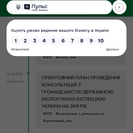
ДЕРЖЕКОІНСПЕКЦІЯ
25.01.2019
Річний план закупівель, що
Документ
здійснюється без проведення
процедур закупівель на 2019 рік
#2019
#річний_план
14.01.2019
ОРІЄНТОВНИЙ ПЛАН ПРОВЕДЕННЯ
Документ
КОНСУЛЬТАЦІЙ З
ГРОМАДСЬКІСТЮ ДЕРЖАВНОЮ
ЕКОЛОГІЧНОЮ ІНСПЕКЦІЄЮ
УКРАЇНИ НА 2019 РІК
#2019
#консультації_з_громадськістю
#орієнтовний_план