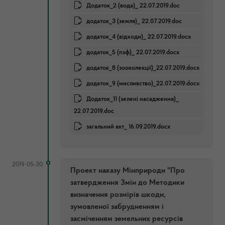
Додаток_2 (вода)_ 22.07.2019.doc
додаток_3 (земля)_ 22.07.2019.doc
додаток_4 (відходи)_ 22.07.2019.docx
додаток_5 (пзф)_ 22.07.2019.docx
додаток_8 (зооколекції)_22.07.2019.docx
додаток_9 (мисливство)_22.07.2019.docx
Додаток_11 (зелені насадження)_
22.07.2019.doc
загальний акт_ 16.09.2019.docx
2019-05-30
Проект наказу Мінприроди "Про
затвердження Змін до Методики
визначення розмірів шкоди,
зумовленої забрудненням і
засміченням земельних ресурсів