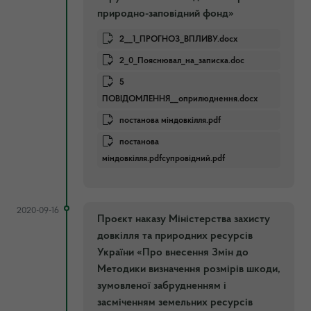
природно-заповідний фонд»
2__1_ПРОГНОЗ_ВПЛИВУ.docx
2_0_Пояснювал_на_записка.doc
5
ПОВIДОМЛЕННЯ__оприлюднення.docx
постанова міндовкілля.pdf
постанова
міндовкілля.pdfсупровідний.pdf
2020-09-16
Проєкт наказу Міністерства захисту
довкілля та природних ресурсів
України «Про внесення Змін до
Методики визначення розмірів шкоди,
зумовленої забрудненням і
засміченням земельних ресурсів