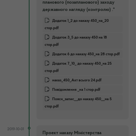
планового (позапланового) заходу
державного нагляду (контролю) ."
Додаток 1_2 до наказу 450_на_20
стор.pdf
Додаток 3_5 до наказу 450 на 18
стор.pdf
Додаток 6 до наказу 450_на 28 стор.pdf
Додаток 7_10_ до наказу 450_на 25
стор.pdf
наказ_450_Акт всього 24.pdf
Повідомлення _на 1 стор.pdf
Поясн_запис__до наказу 450__на 5
стор.pdf
2019-10-01
Проект наказу Міністерства