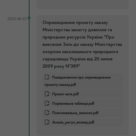
2023-06-23
Оприлюднення проєкту наказу
Міністерства захисту довкілля та
природних ресурсів України "Про
внесення Змін до наказу Міністерства
охорони наколишнього природного
середовища України від 20 липня
2009 року №389"
Повідомлення про оприлюднення
проєкту наказу.pdf
Проєкт акта.pdf
Порівняльна таблиця.pdf
Пояснювальна_записка.pdf
Аналіз_регул_впливу.pdf