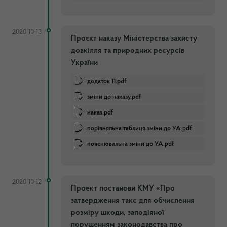
2020-10-13
Проєкт наказу Міністерства захисту
довкілля та природних ресурсів
України
додаток 11.pdf
зміни до наказу.pdf
наказ.pdf
порівняльна таблиця зміни до УА.pdf
пояснювальна зміни до УА.pdf
2020-10-12
Проект постанови КМУ «Про
затвердження такс для обчислення
розміру шкоди, заподіяної
порушенням законодавства про