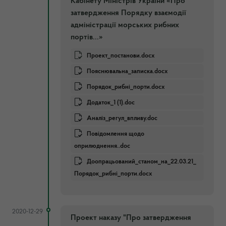
Кабінету Міністрів України «Про
затвердження Порядку взаємодії
адміністрації морських рибних
портів...»
Проект_постанови.docx
Пояснювальна_записка.docx
Порядок_рибнi_порти.docx
Додаток_1 (1).doc
Аналiз_регул_впливу.doc
Повідомлення щодо
оприлюднення..doc
Доопрацьований_станом_на_22.03.21_
Порядок_рибнi_порти.docx
2020-12-29
Проект наказу "Про затвердження