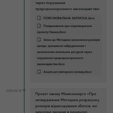
через порушення
природоохоронного законодавства»
ПОЯСНЮВАЛЬНА ЗАПИСКА.docx
Повідомлення про оприлюднення
проекту Наказу.docx
Зміни до Методики визначення розмірів
шкоди, зумовленої забрудненням і
засміченням земельних ресурсів через
порушення природоохоронного
законодавства.docx
Аналіз регуляторного впливу.docx
2020-02-18
Проєкт наказу Мінекоенерго «Про
затвердження Методики розрахунку
розмірів відшкодування збитків, які
заподіяні державі в результаті