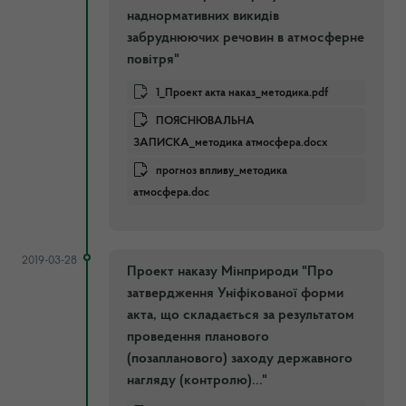
наднормативних викидів
забруднюючих речовин в атмосферне
повітря"
1_Проект акта наказ_методика.pdf
ПОЯСНЮВАЛЬНА
ЗАПИСКА_методика атмосфера.docx
прогноз впливу_методика
атмосфера.doc
2019-03-28
Проект наказу Мінприроди "Про
затвердження Уніфікованої форми
акта, що складається за результатом
проведення планового
(позапланового) заходу державного
нагляду (контролю)..."