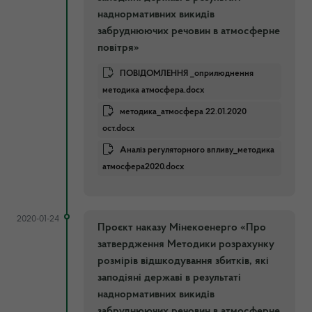
наднормативних викидів
забруднюючих речовин в атмосферне
повітря»
ПОВІДОМЛЕННЯ _оприлюднення
методика атмосфера.docx
методика_атмосфера 22.01.2020
ост.docx
Аналіз регуляторного впливу_методика
атмосфера2020.docx
2020-01-24
Проєкт наказу Мінекоенерго «Про
затвердження Методики розрахунку
розмірів відшкодування збитків, які
заподіяні державі в результаті
наднормативних викидів
забруднюючих речовин в атмосферне