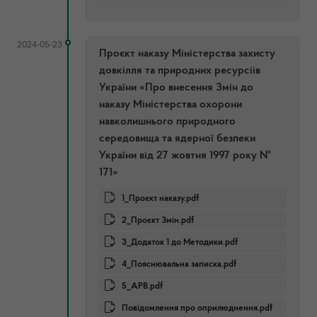
2024-05-23
Проєкт наказу Міністерства захисту
довкілля та природних ресурсіів
України «Про внесення Змін до
наказу Міністерства охорони
навколишнього природного
середовища та ядерної безпеки
України від 27 жовтня 1997 року №
171»
1_Проєкт наказу.pdf
2_Проєкт Змін.pdf
3_Додаток 1 до Методики.pdf
4_Пояснювальна записка.pdf
5_АРВ.pdf
Повідомлення про оприлюднення.pdf