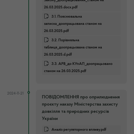
Закону_доопрацьований_станом на
26.03.2025.docx.pdf
3.1. Пояснювальна
записка_доопрацьована станом на
26.03.2025.pdf
3.2. Порівняльна
таблиця_доопрацьована станом на
26.03.2025.d.pdf
3.3. АРВ_до КУпАП_доопрацьовано
станом на 26.03.2025.pdf
2024-11-21
ПОВІДОМЛЕННЯ про оприлюднення
проєкту наказу Міністерства захисту
довкілля та природних ресурсів
України
Аналіз регуляторного впливу.pdf