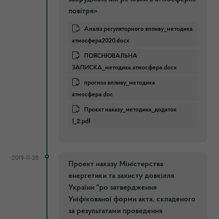
повітря»
Аналіз регуляторного впливу_методика
атмосфера2020.docx
ПОЯСНЮВАЛЬНА
ЗАПИСКА_методика атмосфера.docx
прогноз впливу_методика
атмосфера.doc
Проєкт наказу_методика_додаток
1_2.pdf
2019-11-28
Проект наказу Міністерства
енергетики та захисту довкілля
України "ро затвердження
Уніфікованої форми акта, складеного
за результатами проведення