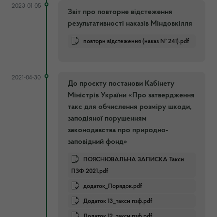
2023-01-05
Звіт про повторне відстеження
результативності наказів Міндовкілля
повторн відстеження (наказ № 241).pdf
2021-04-30
До проєкту постанови Кабінету
Міністрів України «Про затвердження
такс для обчислення розміру шкоди,
заподіяної порушенням
законодавства про природно-
заповідний фонд»
ПОЯСНЮВАЛЬНА ЗАПИСКА Такси
ПЗФ 2021.pdf
додаток_Порядок.pdf
Додаток 13_такси пзф.pdf
Додаток 12_такси пзф.pdf