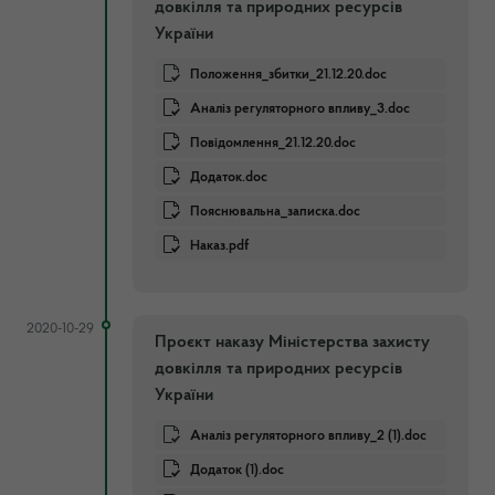
довкілля та природних ресурсів
України
Положення_збитки_21.12.20.doc
Аналіз регуляторного впливу_3.doc
Повідомлення_21.12.20.doc
Додаток.doc
Пояснювальна_записка.doc
Наказ.pdf
2020-10-29
Проєкт наказу Міністерства захисту
довкілля та природних ресурсів
України
Аналіз регуляторного впливу_2 (1).doc
Додаток (1).doc