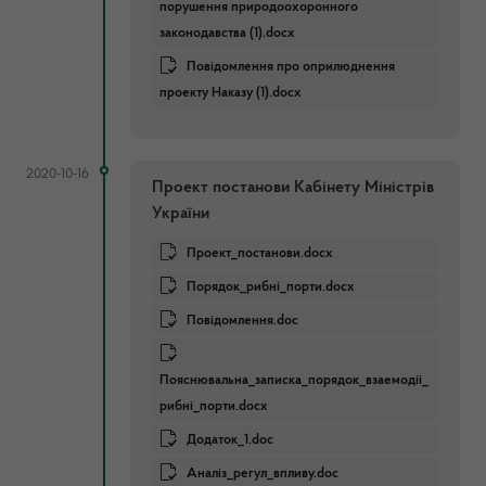
порушення природоохоронного
законодавства (1).docx
Повідомлення про оприлюднення
проекту Наказу (1).docx
2020-10-16
Проект постанови Кабінету Міністрів
України
Проект_постанови.docx
Порядок_рибнi_порти.docx
Повідомлення.doc
Пояснювальна_записка_порядок_взаeмодii_
рибнi_порти.docx
Додаток_1.doc
Аналiз_регул_впливу.doc