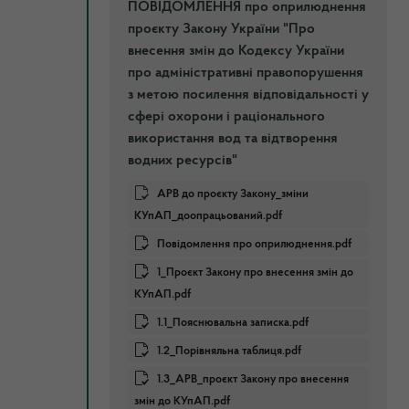
ПОВІДОМЛЕННЯ про оприлюднення
проєкту Закону України "Про
внесення змін до Кодексу України
про адміністративні правопорушення
з метою посилення відповідальності у
сфері охорони і раціонального
використання вод та відтворення
водних ресурсів"
АРВ до проєкту Закону_зміни
КУпАП_доопрацьований.pdf
Повідомлення про оприлюднення.pdf
1_Проєкт Закону про внесення змін до
КУпАП.pdf
1.1_Пояснювальна записка.pdf
1.2_Порівняльна таблиця.pdf
1.3_АРВ_проєкт Закону про внесення
змін до КУпАП.pdf