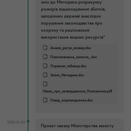
змін до Методики розрахунку
розмірів відшкодування збитків,
заподіяних державі внаслідок
порушення законодавства про
охорону та раціональне
використання водних ресурсів"
Аналіз_регул_впливу.doc
Пояснювальна_записка_.doc
Порiвнял_таблиця.doc
Зміни_Методика.doc
Наказ_про_затвердження_Положення.pdf
Повiд_оприлюднення.doc
2020-12-24
Проєкт наказу Міністерства захисту