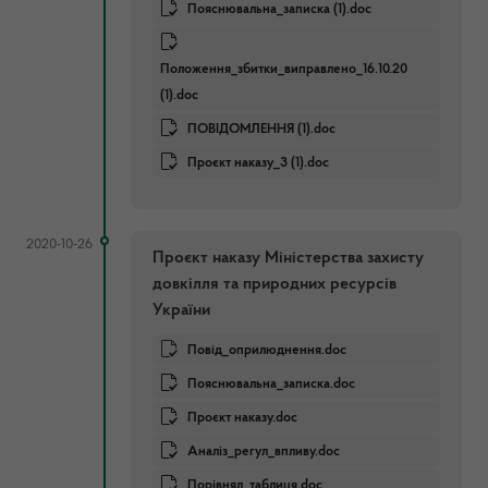
Пояснювальна_записка (1).doc
Положення_збитки_виправлено_16.10.20
(1).doc
ПОВІДОМЛЕННЯ (1).doc
Проєкт наказу_3 (1).doc
2020-10-26
Проєкт наказу Міністерства захисту
довкілля та природних ресурсів
України
Повiд_оприлюднення.doc
Пояснювальна_записка.doc
Проєкт наказу.doc
Аналіз_регул_впливу.doc
Порiвнял_таблиця.doc