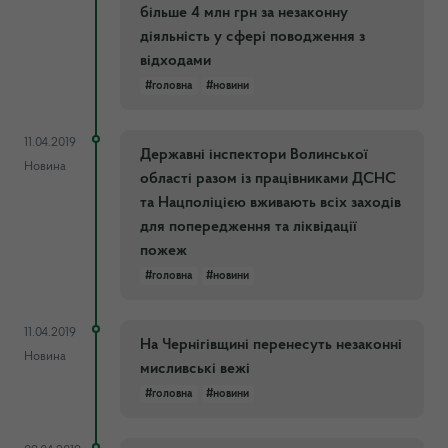
більше 4 млн грн за незаконну
діяльність у сфері поводження з
відходами
#головна
#новини
11.04.2019
Державні інспектори Волинської
Новина
області разом із працівниками ДСНС
та Нацполіцією вживають всіх заходів
для попередження та ліквідації
пожеж
#головна
#новини
11.04.2019
На Чернігівщині перенесуть незаконні
Новина
мисливські вежі
#головна
#новини