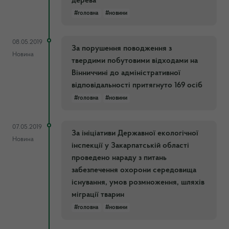
дерева
#головна
#новини
08.05.2019
За порушення поводження з
Новина
твердими побутовими відходами на
Вінниччині до адміністративної
відповідальності притягнуто 169 осіб
#головна
#новини
07.05.2019
За ініціативи Державної екологічної
Новина
інспекції у Закарпатській області
проведено нараду з питань
забезпечення охорони середовища
існування, умов розмноження, шляхів
міграції тварин
#головна
#новини