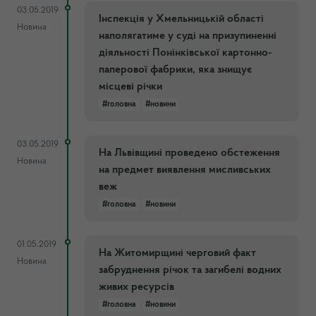
03.05.2019
Інспекція у Хмельницькій області
Новина
наполягатиме у суді на призупиненні
діяльності Понінківської картонно-
паперової фабрики, яка знищує
місцеві річки
#головна
#новини
03.05.2019
На Львівщині проведено обстеження
Новина
на предмет виявлення мисливських
веж
#головна
#новини
01.05.2019
На Житомирщині черговий факт
Новина
забруднення річок та загибелі водних
живих ресурсів
#головна
#новини