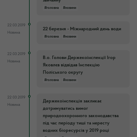
звичайну
#головна
#новини
22.03.2019
22 березня - Міжнародний день води
Новина
#головна
#новини
22.03.2019
В.о. Голови Держекоінспекції Ігор
Новина
Яковлєв відвідав Інспекцію
Поліського округу
#головна
#новини
22.03.2019
Держекоінспекція закликає
Новина
дотримуватись вимог
природоохоронного законодавства
під час періоду тиші та нересту
водних біоресурсів у 2019 році