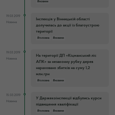
#новини
19.03.2019
Інспекція у Вінницькій області
Новина
долучилась до акції із благоустрою
території
#головна
#новини
19.03.2019
На території ДП «Кіцманський ліс
Новина
АПК» за незаконну рубку дерев
нараховано збитків на суму 1,2
млн.грн
#головна
#новини
15.03.2019
У Держекоінспекції відбулись курси
Новина
підвищення кваліфікації
#головна
#новини