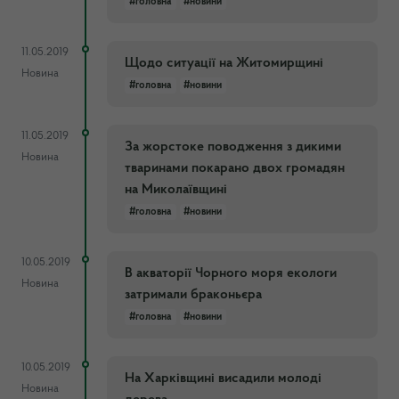
#головна
#новини
11.05.2019
Щодо ситуації на Житомирщині
Новина
#головна
#новини
11.05.2019
За жорстоке поводження з дикими
Новина
тваринами покарано двох громадян
на Миколаївщині
#головна
#новини
10.05.2019
В акваторії Чорного моря екологи
Новина
затримали браконьєра
#головна
#новини
10.05.2019
На Харківщині висадили молоді
Новина