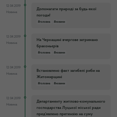
12.04.2019
Допомагати природі за будь-якої
Новина
погоди!
#головна
#новини
12.04.2019
На Черкащині вчергове затримано
Новина
браконьєрів
#головна
#новини
12.04.2019
Встановлено факт загибелі риби на
Новина
Житомирщині
#головна
#новини
12.04.2019
Департаменту житлово-комунального
Новина
господарства Луцької міської ради
пред’явлено претензію на суму