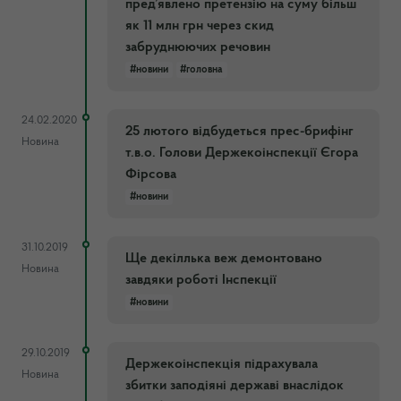
пред’явлено претензію на суму більш
як 11 млн грн через скид
забруднюючих речовин
#новини
#головна
24.02.2020
25 лютого відбудеться прес-брифінг
Новина
т.в.о. Голови Держекоінспекції Єгора
Фірсова
#новини
31.10.2019
Ще декіллька веж демонтовано
Новина
завдяки роботі Інспекції
#новини
29.10.2019
Держекоінспекція підрахувала
Новина
збитки заподіяні державі внаслідок