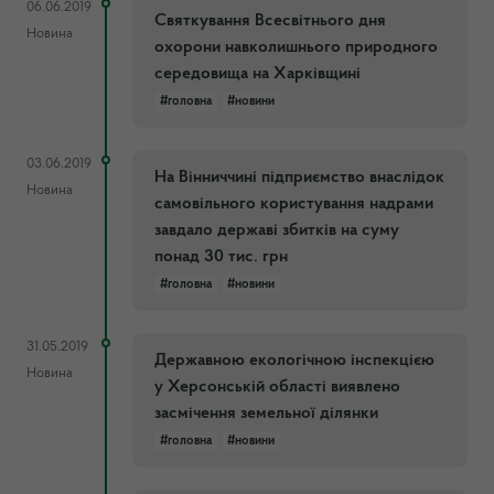
06.06.2019
Святкування Всесвітнього дня
Новина
охорони навколишнього природного
середовища на Харківщині
#головна
#новини
03.06.2019
На Вінниччині підприємство внаслідок
Новина
самовільного користування надрами
завдало державі збитків на суму
понад 30 тис. грн
#головна
#новини
31.05.2019
Державною екологічною інспекцією
Новина
у Херсонській області виявлено
засмічення земельної ділянки
#головна
#новини