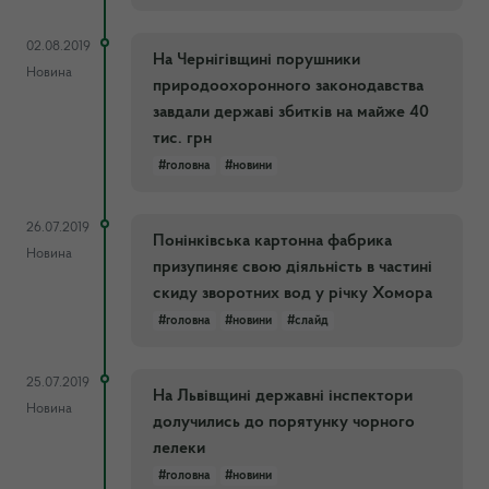
02.08.2019
На Чернігівщині порушники
Новина
природоохоронного законодавства
завдали державі збитків на майже 40
тис. грн
#головна
#новини
26.07.2019
Понінківська картонна фабрика
Новина
призупиняє свою діяльність в частині
скиду зворотних вод у річку Хомора
#головна
#новини
#слайд
25.07.2019
На Львівщині державні інспектори
Новина
долучились до порятунку чорного
лелеки
#головна
#новини