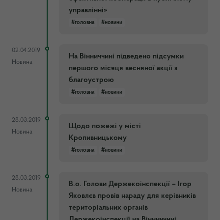
управлінні»
#головна
#новини
02.04.2019
На Вінниччині підведено підсумки
Новина
першого місяця весняної акції з
благоустрою
#головна
#новини
28.03.2019
Щодо пожежі у місті
Новина
Кропивницькому
#головна
#новини
28.03.2019
В.о. Голови Держекоінспекції – Ігор
Новина
Яковлєв провів нараду для керівників
територіальних органів
Держекоінспекції на Вінниччині