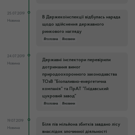
25.07.2019
В Держекоінспекції відбулась нарада
Новина
щодо здійснення державного
ринкового нагляду
#головна
#новини
24.07.2019
Державні інспектори перевірили
Новина
дотримання вимог
природоохоронного законодавства
ТОзВ “Біопаливно-енергетична
компанія” та ПрАТ “Гнідавський
цукровий завод”
#головна
#новини
19.07.2019
Біля пів мільйона збитків завдано лісу
Новина
внаслідок злочинної діяльності