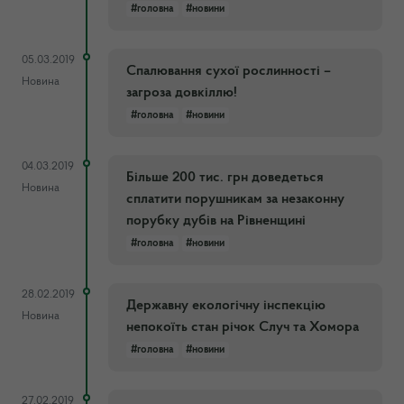
#головна
#новини
05.03.2019
Спалювання сухої рослинності –
Новина
загроза довкіллю!
#головна
#новини
04.03.2019
Більше 200 тис. грн доведеться
Новина
сплатити порушникам за незаконну
порубку дубів на Рівненщині
#головна
#новини
28.02.2019
Державну екологічну інспекцію
Новина
непокоїть стан річок Случ та Хомора
#головна
#новини
27.02.2019