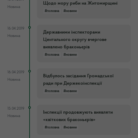
Щодо мору риби на Житомирщині
Новина
#головна
#новини
16.04.2019
Державними інспекторами
Новина
Центального округу вчергове
виявлено браконьєрів
#головна
#новини
16.04.2019
Відбулось засідання Громадської
Новина
ради при Держекоінспекції
#головна
#новини
15.04.2019
Інспекції продовжують виявляти
Новина
«квіткових браконьєрів»
#головна
#новини