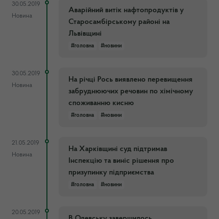
30.05.2019
Аварійний витік нафтопродуктів у
Новина
Старосамбірському районі на
Львівщині
#головна
#новини
30.05.2019
На річці Рось виявлено перевищення
Новина
забруднюючих речовин по хімічному
споживанню кисню
#головна
#новини
21.05.2019
На Харківщині суд підтримав
Новина
Інспекцію та виніс рішення про
призупинку підприємства
#головна
#новини
20.05.2019
В Олевську завершилось