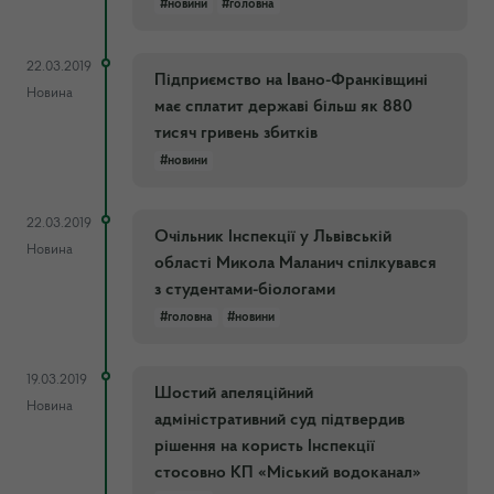
#новини
#головна
22.03.2019
Підприємство на Івано-Франківщині
Новина
має сплатит державі більш як 880
тисяч гривень збитків
#новини
22.03.2019
Очільник Інспекції у Львівській
Новина
області Микола Маланич спілкувався
з студентами-біологами
#головна
#новини
19.03.2019
Шостий апеляційний
Новина
адміністративний суд підтвердив
рішення на користь Інспекції
стосовно КП «Міський водоканал»