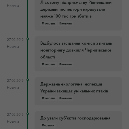
Лісовому підприємству Рівненщини
Новина
державні інспектори нарахували
майже 100 тис грн збитків
#головна
#новини
27.02.2019
Відбулось засідання комісії з питань
Новина
моніторингу довкілля Чернігівської
області
#головна
#новини
27.02.2019
Державна екологічна інспекція
Новина
України захищає унікальних птахів
#головна
#новини
27.02.2019
До уваги суб’єктів господарювання
Новина
#новини