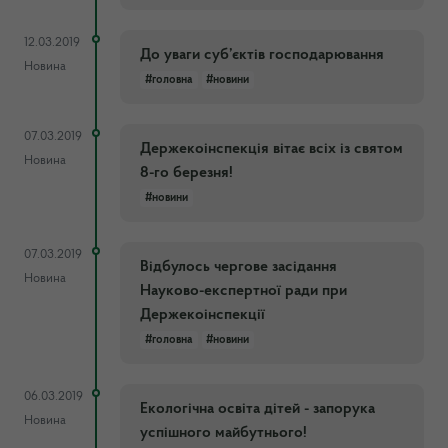
12.03.2019
До уваги суб’єктів господарювання
Новина
#головна
#новини
07.03.2019
Держекоінспекція вітає всіх із святом
Новина
8-го березня!
#новини
07.03.2019
Відбулось чергове засідання
Новина
Науково-експертної ради при
Держекоінспекції
#головна
#новини
06.03.2019
Екологічна освіта дітей - запорука
Новина
успішного майбутнього!