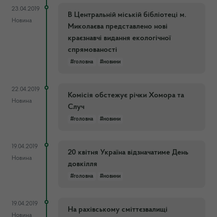
23.04.2019
В Центральній міській бібліотеці м.
Новина
Миколаєва представлено нові
краєзнавчі видання екологічної
спрямованості
#головна
#новини
22.04.2019
Комісія обстежує річки Хомора та
Новина
Случ
#головна
#новини
19.04.2019
20 квітня Україна відзначатиме День
Новина
довкілля
#головна
#новини
19.04.2019
На рахівському сміттєзвалищі
Новина