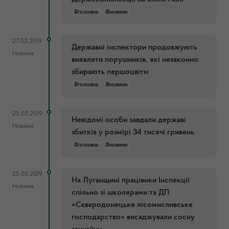
#головна
#новини
27.03.2019
Державні інспектори продовжують
Новина
виявляти порушників, які незаконно
збирають першоцвітм
#головна
#новини
25.03.2019
Невідомі особи завдали державі
Новина
збитків у розмірі 34 тисячі гривень
#головна
#новини
25.03.2019
На Луганщині працівнки Інспекції
Новина
спільно зі школярами та ДП
«Сєвєродонецьке лісомисливське
господарство» висаджували сосну