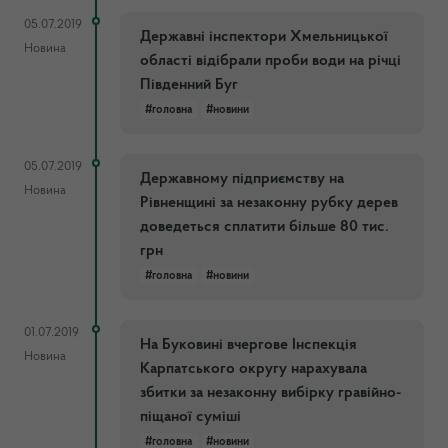
05.07.2019
Державні інспектори Хмельницької
Новина
області відібрали проби води на річці
Південний Буг
#головна
#новини
05.07.2019
Державному підприємству на
Новина
Рівненщині за незаконну рубку дерев
доведеться сплатити більше 80 тис.
грн
#головна
#новини
01.07.2019
На Буковині вчергове Інспекція
Новина
Карпатського округу нарахувала
збитки за незаконну вибірку гравійно-
піщаної суміші
#головна
#новини