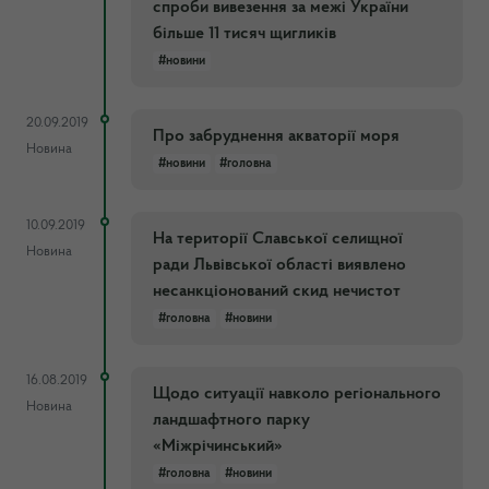
спроби вивезення за межі України
більше 11 тисяч щигликів
#новини
20.09.2019
Про забруднення акваторії моря
Новина
#новини
#головна
10.09.2019
На території Славської селищної
Новина
ради Львівської області виявлено
несанкціонований скид нечистот
#головна
#новини
16.08.2019
Щодо ситуації навколо регіонального
Новина
ландшафтного парку
«Міжрічинський»
#головна
#новини