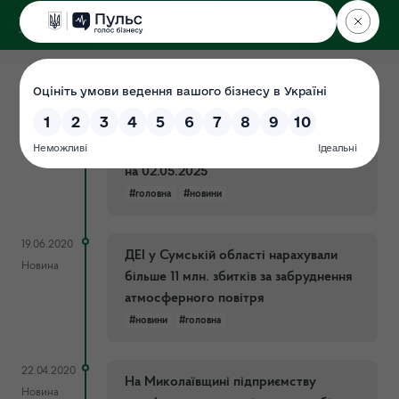
ДЕРЖЕКОІНСПЕКЦІЯ
06.05.2025
Оновлена щотижнева інфографіка
Новина
про збитки, завдані довкіллю
внаслідок збройної агресії рф станом
на 02.05.2025
#головна
#новини
19.06.2020
ДЕІ у Сумській області нарахували
Новина
більше 11 млн. збитків за забруднення
атмосферного повітря
#новини
#головна
22.04.2020
На Миколаївщині підприємству
Новина