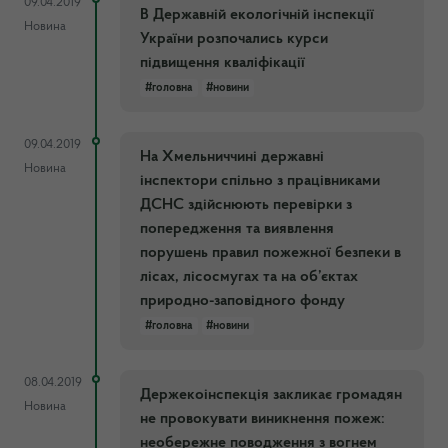
09.04.2019
В Державній екологічній інспекції
Новина
України розпочались курси
підвищення кваліфікації
#головна
#новини
09.04.2019
На Хмельниччині державні
Новина
інспектори спільно з працівниками
ДСНС здійснюють перевірки з
попередження та виявлення
порушень правил пожежної безпеки в
лісах, лісосмугах та на об’єктах
природно-заповідного фонду
#головна
#новини
08.04.2019
Держекоінспекція закликає громадян
Новина
не провокувати виникнення пожеж:
необережне поводження з вогнем