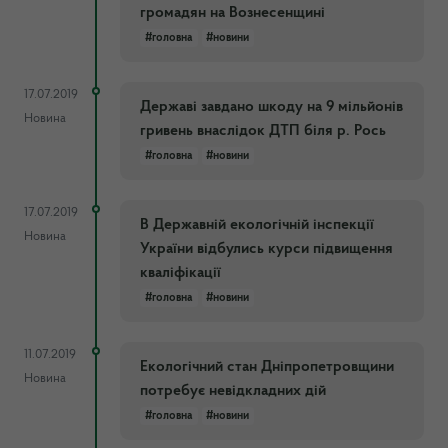
громадян на Вознесенщині
#головна
#новини
17.07.2019
Державі завдано шкоду на 9 мільйонів
Новина
гривень внаслідок ДТП біля р. Рось
#головна
#новини
17.07.2019
В Державній екологічній інспекції
Новина
України відбулись курси підвищення
кваліфікації
#головна
#новини
11.07.2019
Екологічний стан Дніпропетровщини
Новина
потребує невідкладних дій
#головна
#новини