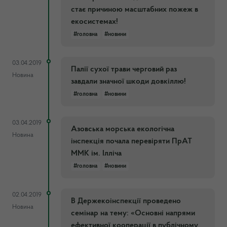
стає причиною масштабних пожеж в
екосистемах!
#головна
#новини
03.04.2019
Палії сухої трави черговий раз
Новина
завдали значної шкоди довкіллю!
#головна
#новини
03.04.2019
Азовська морська екологічна
Новина
інспекція почала перевіряти ПрАТ
ММК ім. Ілліча
#головна
#новини
02.04.2019
В Держекоінспекції проведено
Новина
семінар на тему: «Основні напрями
ефективної кооперації в публічному